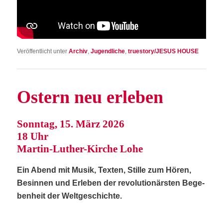
Veröffentlicht unter
Archiv
,
Jugendliche
,
truestory/JESUS HOUSE
Ostern neu erleben
Sonn­tag, 15. März 2026
18 Uhr
Mar­tin-Luther-Kir­che Lohe
Ein Abend mit Musik, Tex­ten, Stil­le zum Hören,
Besin­nen und Erle­ben der revo­lu­tio­närs­ten Bege­
ben­heit der Weltgeschichte.