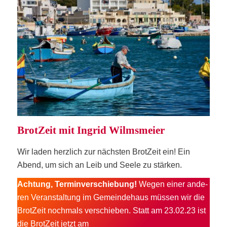
Brot­Zeit mit Ingrid Wilmsmeier
Wir laden herz­lich zur nächs­ten Brot­Zeit ein! Ein
Abend, um sich an Leib und See­le zu stärken.
Ach­tung, Ter­min­ver­schie­bung!
Wegen einer ande­
ren Ver­an­stal­tung im Gemein­de­haus müs­sen wir die
Brot­Zeit noch­mals ver­schie­ben. Statt
am 23.02.23
ist
die Brot­Zeit jetzt am