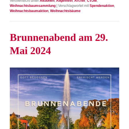
Veröffentlicht unter
Aktionen
,
Allgemein
,
Archiv
,
CVJM
,
Weihnachtsbaumsammlung
|
Verschlagwortet mit
Spendenaktion
,
Weihnachtsbaumaktion
,
Weihnachtsbäume
Brun­nen­a­bend am 29.
Mai 2024