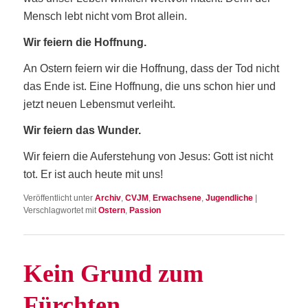
Mensch lebt nicht vom Brot allein.
Wir fei­ern die Hoffnung.
An Ostern fei­ern wir die Hoff­nung, dass der Tod nicht
das Ende ist. Eine Hoff­nung, die uns schon hier und
jetzt neu­en ­Lebens­mut verleiht.
Wir fei­ern das Wunder.
Wir fei­ern die Auf­er­ste­hung von Jesus: Gott ist nicht
tot. Er ist auch heu­te mit uns!
Veröffentlicht unter
Archiv
,
CVJM
,
Erwachsene
,
Jugendliche
|
Verschlagwortet mit
Ostern
,
Passion
Kein Grund zum
Fürchten