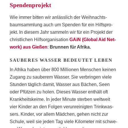
Spen­den­pro­jekt
Wie immer bit­ten wir anläss­lich der Weih­nachts­
baum­samm­lung auch um Spen­den für ein Hilfs­pro­
jekt. In die­sem Jahr sam­meln wir für ein Pro­jekt der
christ­li­chen Hilfs­or­ga­ni­sa­ti­on
GAiN (Glo­bal Aid Net­
work) aus Gie­ßen
:
Brun­nen für Afri­ka.
SAU­BE­RES WAS­SER BEDEU­TET LEBEN
In Afri­ka haben über 800 Mil­lio­nen Men­schen kei­nen
Zugang zu sau­be­rem Was­ser. Sie ver­brin­gen vie­le
Stun­den täg­lich damit, Was­ser aus Bächen, Seen
oder Pfüt­zen zu holen. Die­ses Was­ser ent­hält oft
Krank­heits­kei­me. In jeder Minu­te ster­ben welt­weit
vier Kin­der an den Fol­gen ver­un­rei­nig­ten Trink­was­
sers. Kin­der, vor allem Mäd­chen, gehen nicht zur
Schu­le, weil sie jeden Tag vie­le Kilo­me­ter mit schwe­