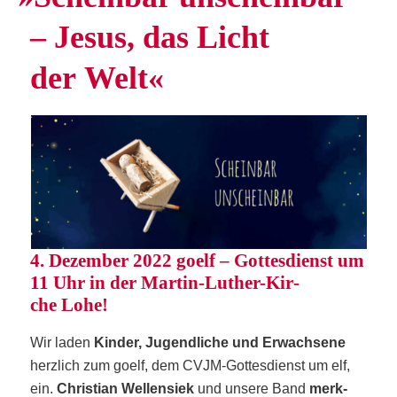
– Jesus, das Licht
der Welt«
4. Dezem­ber 2022 goelf – Got­tes­dienst um
11 Uhr in der Mar­tin-Luther-Kir­
che Lohe!
Wir laden
Kin­der, Jugend­li­che und Erwach­se­ne
herz­lich zum goelf, dem CVJM-Got­tes­dienst um elf,
ein.
Chris­ti­an Wel­len­siek
und unse­re Band
merk­