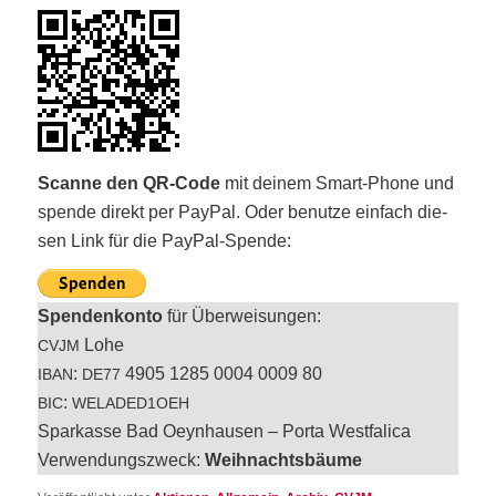
Scan­ne den QR-Code
mit dei­nem Smart-Pho­ne und
spen­de direkt per Pay­Pal. Oder benut­ze ein­fach die­
sen Link für die PayPal-Spende:
Spen­den­kon­to
für Über­wei­sun­gen:
Lohe
CVJM
:
4905 1285 0004 0009 80
IBAN
DE77
:
BIC
WELADED1OEH
Spar­kas­se Bad Oeyn­hau­sen – Por­ta West­fa­li­ca
Ver­wen­dungs­zweck:
Weih­nachts­bäu­me