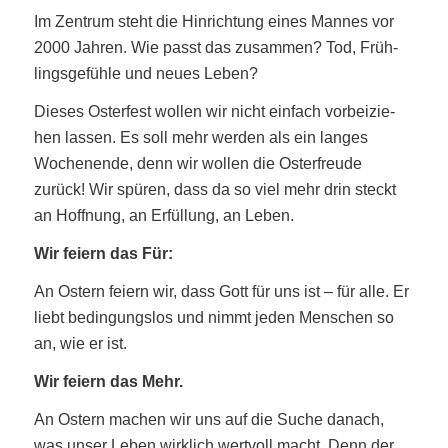
Im Zen­trum steht die Hin­rich­tung eines Man­nes vor
2000 Jah­ren. Wie passt das zusam­men? Tod, Früh­
lings­ge­füh­le und neu­es Leben?
Die­ses Oster­fest wol­len wir nicht ein­fach vor­bei­zie­
hen las­sen. Es soll mehr wer­den als ein lan­ges
Wochen­en­de, denn wir wol­len die Oster­freu­de
zurück! Wir spü­ren, dass da so viel mehr drin steckt
an Hoff­nung, an Erfül­lung, an Leben.
Wir fei­ern das Für:
An Ostern fei­ern wir, dass Gott für uns ist – für alle. Er
liebt bedin­gungs­los und nimmt jeden Men­schen so
an, wie er ist.
Wir fei­ern das Mehr.
An Ostern machen wir uns auf die Suche danach,
was unser Leben wirk­lich wert­voll macht. Denn der