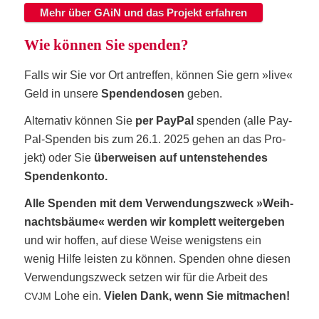
Mehr über GAiN und das Pro­jekt erfahren
Wie kön­nen Sie spenden?
Falls wir Sie vor Ort antref­fen, kön­nen Sie gern »live«
Geld in unse­re
Spen­den­do­sen
geben.
Alter­na­tiv kön­nen Sie
per Pay­Pal
spen­den (alle Pay­
Pal-Spen­den bis zum 26.1. 2025 gehen an das Pro­
jekt) oder Sie
über­wei­sen auf unten­ste­hen­des
Spendenkonto.
Alle Spen­den mit dem Ver­wen­dungs­zweck »Weih­
nachts­bäu­me« wer­den wir kom­plett wei­ter­ge­ben
und wir hof­fen, auf die­se Wei­se wenigs­tens ein
wenig Hil­fe leis­ten zu kön­nen. Spen­den ohne die­sen
Ver­wen­dungs­zweck set­zen wir für die Arbeit des
Lohe ein.
Vie­len Dank, wenn Sie mitmachen!
CVJM