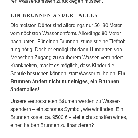
ren Was­ser­ka­nis­tern zurück­le­gen müssen.
EIN BRUN­NEN ÄNDERT ALLES
Die meis­ten Dör­fer sind aller­dings nur 50–80 Meter
vom nächs­ten Was­ser ent­fernt. Aller­dings 80 Meter
nach unten. Für einen Brun­nen ist meist eine Tief­boh­
rung nötig. Doch er ermög­licht dann Hun­der­ten von
Men­schen Zugang zu sau­be­rem Was­ser, ver­hin­dert
Krank­hei­ten, macht es mög­lich, dass Kin­der die
Schu­le besu­chen kön­nen, statt Was­ser zu holen.
Ein
Brun­nen ändert nicht nur eini­ges, ein Brun­nen
ändert alles!
Unse­re ver­trock­ne­ten Bäu­men wer­den zu Was­ser­
spen­dern – ein schö­nes Sym­bol, wie wir fin­den. Ein
Brun­nen kos­tet ca. 9500 € – viel­leicht schaf­fen wir es,
einen hal­ben Brun­nen zu finanzieren?