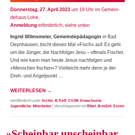
Don­ners­tag, 27. April 2023
um 19 Uhr im Gemein­
de­haus Lohe,
Anmel­dung
erfor­der­lich, sie­he unten
Ingrid Wilmsmei­er, Gemein­de­päd­ago­gin
in Bad
Oeyn­hau­sen, tischt die­ses Mal »Fisch« auf: Es geht
um die Jünger, die Nach­fol­ger Jesu – oft­mals Fischer.
Und wie kann man heu­te Jesus nach­fol­gen und
»Men­schen fischen«? Viel­leicht mehr denn je der
Dreh- und Angelpunkt …
WEI­TER­LE­SEN
→
Veröffentlicht unter
Archiv
,
B.Treff
,
CVJM
,
Erwachsene
,
Jugendliche
,
Mitarbeiter
|
Verschlagwortet mit
Bibel
,
BrotZeit
,
Essen
»
Schein­bar unschein­bar