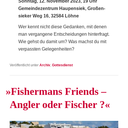
Sonn­tag, 12. Novem­ber 2023, 19 Uhr
Gemein­de­zen­trum Hau­pen­siek, Gro­ßen­
sie­ker Weg 16, 32584 Löhne
Wer kennt nicht die­se Gedan­ken, mit denen
man ver­gan­ge­ne Ent­schei­dun­gen hin­ter­fragt.
Wie gehst du damit um? Was machst du mit
ver­pass­ten Gelegenheiten?
Veröffentlicht unter
Archiv
,
Gottesdienst
»
Fisher­mans Fri­ends –
Ang­ler oder Fischer ?«