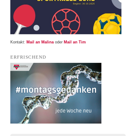
Kon­takt:
Mail an Mali­na
oder
Mail an Tim
ERFRI­SCHEND