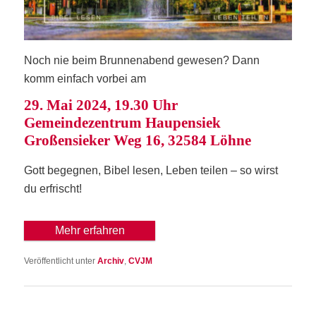
Noch nie beim Brun­nen­a­bend gewe­sen? Dann
komm ein­fach vor­bei am
29. Mai 2024, 19.30 Uhr
Gemein­de­zen­trum Hau­pen­siek
Gro­ßen­sie­ker Weg 16, 32584 Löhne
Gott begeg­nen, Bibel lesen, Leben tei­len – so wirst
du erfrischt!
Mehr erfah­ren
Veröffentlicht unter
Archiv
,
CVJM