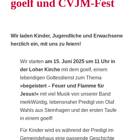
goelf und CVJM-Fest
Wir laden Kin­der, Jugend­li­che und Erwach­se­ne
herz­lich ein, mit uns zu feiern!
Wir star­ten
am 15. Juni 2025 um 11 Uhr in
der Loher Kir­che
mit dem goelf, einem
leben­di­gen Got­tes­dienst zum The­ma
»begeis­tert – Feu­er und Flam­me für
Jesus!«
mit viel Musik von unse­rer Band
merk­Wür­dig, lebens­na­her Pre­digt von Olaf
Wahls aus Stein­ha­gen und der ers­ten Tau­fe
in einem goelf!
Für Kin­der wird es wäh­rend der Pre­digt im
Gemein­de­haus eine pas­sen­de Geschich­te