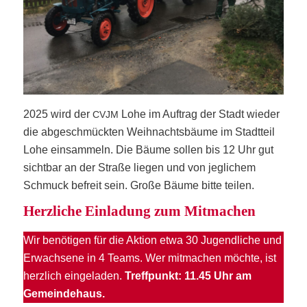
2025 wird der
Lohe im Auf­trag der Stadt wie­der
CVJM
die abge­schmück­ten Weih­nachts­bäu­me im Stadt­teil
Lohe ein­sam­meln. Die Bäu­me sol­len bis 12 Uhr gut
sicht­bar an der Stra­ße lie­gen und von jeg­li­chem
Schmuck befreit sein. Gro­ße Bäu­me bit­te teilen.
Herz­li­che Ein­la­dung zum Mitmachen
Wir benö­ti­gen für die Akti­on etwa 30 Jugend­li­che und
Erwach­se­ne in 4 Teams. Wer mit­ma­chen möch­te, ist
herz­lich ein­ge­la­den.
Treff­punkt: 11.45 Uhr am
Gemeindehaus.