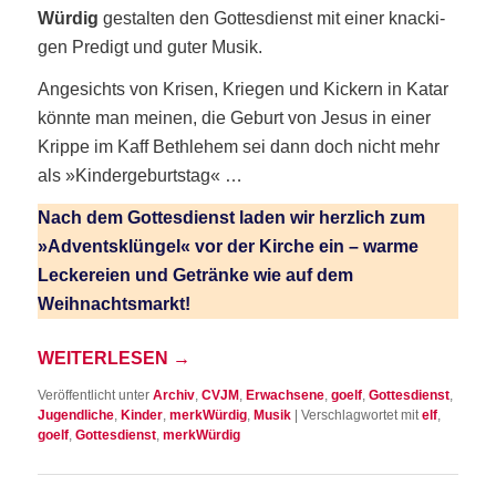
Wür­dig
gestal­ten den Got­tes­dienst mit einer kna­cki­
gen Pre­digt und guter Musik.
Ange­sichts von Kri­sen, Krie­gen und Kickern in Katar
könn­te man mei­nen, die Geburt von Jesus in einer
Krip­pe im Kaff Beth­le­hem sei dann doch nicht mehr
als »Kin­der­ge­burts­tag« …
Nach dem Got­tes­dienst laden wir herz­lich zum
»Advents­klün­gel« vor der Kir­che ein – war­me
Lecke­rei­en und Geträn­ke wie auf dem
Weihnachtsmarkt!
WEI­TER­LE­SEN
→
Veröffentlicht unter
Archiv
,
CVJM
,
Erwachsene
,
goelf
,
Gottesdienst
,
Jugendliche
,
Kinder
,
merkWürdig
,
Musik
|
Verschlagwortet mit
elf
,
goelf
,
Gottesdienst
,
merkWürdig