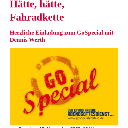
Hät­te, hät­te,
Fahradkette
Herz­li­che Ein­la­dung zum GoS­pe­cial mit
Den­nis Werth