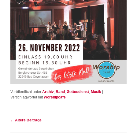
Veröffentlicht unter
Archiv
,
Band
,
Gottesdienst
,
Musik
|
Verschlagwortet mit
Worshipcafe
Beitragsnavigation
←
Ältere Beiträge