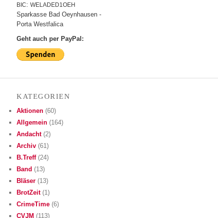
:
BIC
WELADED1OEH
Spar­kas­se Bad Oeynhausen -
Por­ta Westfalica
Geht auch per PayPal:
KATE­GO­RIEN
Aktionen
(60)
Allgemein
(164)
Andacht
(2)
Archiv
(61)
B.Treff
(24)
Band
(13)
Bläser
(13)
BrotZeit
(1)
CrimeTime
(6)
CVJM
(113)