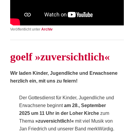
Veröffentlicht unter
Archiv
goelf »zuver­sicht­lich«
Wir laden Kin­der, Jugend­li­che und Erwach­se­ne
herz­lich ein, mit uns zu feiern!
Der Got­tes­dienst für Kin­der, Jugend­li­che und
Erwach­se­ne beginnt
am 28., Sep­tem­ber
2025 um 11 Uhr in der Loher Kir­che
zum
The­ma
»zuver­sicht­lich!«
mit viel Musik von
Jan Fried­rich und unse­rer Band merk­Wür­dig.