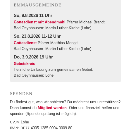
EMMA­US­GE­MEIN­DE
So, 9.8.2026 11 Uhr
Gottesdienst mit Abendmahl
Pfarrer Michael Brandt
Bad Oeynhausen:
Martin-Luther-Kirche (Lohe)
So, 23.8.2026 11-12 Uhr
Gottesdienst
Pfarrer Matthias Mengel
Bad Oeynhausen:
Martin-Luther-Kirche (Lohe)
Do, 3.9.2026 19 Uhr
Gebetskreis
Herzliche Einladung zum gemeinsamen Gebet.
Bad Oeynhausen:
Lohe
SPEN­DEN
Du fin­dest gut, was wir anbie­ten? Du möch­test uns unter­stüt­zen?
Dann kannst du
Mit­glied wer­den
. Oder uns finan­zi­ell hel­fen und
spen­den (Spen­den­quit­tung ist möglich):
Lohe
CVJM
:
4905 1285 0004 0009 80
IBAN
DE77