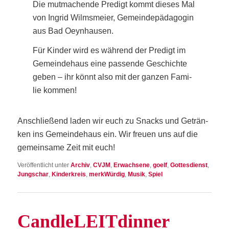
Die mut­ma­chen­de Pre­digt kommt die­ses Mal
von Ingrid Wilmsmei­er, Gemein­de­päd­ago­gin
aus Bad Oeynhausen.
Für Kin­der wird es wäh­rend der Pre­digt im
Gemein­de­haus eine pas­sen­de Geschich­te
geben – ihr könnt also mit der gan­zen Fami­
lie kommen!
Anschlie­ßend laden wir euch zu Snacks und Geträn­
ken ins Gemein­de­haus ein. Wir freu­en uns auf die
gemein­sa­me Zeit mit euch!
Veröffentlicht unter
Archiv
,
CVJM
,
Erwachsene
,
goelf
,
Gottesdienst
,
Jungschar
,
Kinderkreis
,
merkWürdig
,
Musik
,
Spiel
Cand­le­LEIT­din­ner