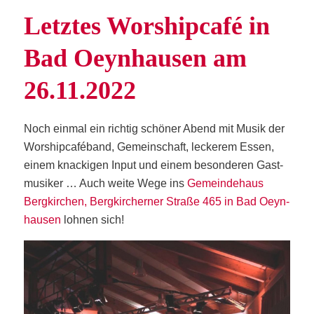
Letz­tes Wor­ship­ca­fé in
Bad Oeyn­hau­sen am
26.11.2022
Noch ein­mal ein rich­tig schö­ner Abend mit Musik der
Wor­ship­ca­fé­band, Gemein­schaft, lecke­rem Essen,
einem kna­cki­gen Input und einem beson­de­ren Gast­
mu­si­ker … Auch wei­te Wege ins
Gemein­de­haus
Berg­kir­chen, Berg­kir­cher­ner Stra­ße 465 in Bad Oeyn­
hau­sen
loh­nen sich!