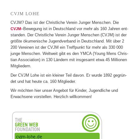
LOHE
CVJM
CVJM? Das ist der Christ­li­che Ver­ein Jun­ger Men­schen. Die
–Bewe­gung ist in Deutsch­land vor mehr als 160 Jah­ren ent­
CVJM
stan­den. Der Christ­li­che Ver­ein Jun­ger Men­schen (CVJM) ist der
größte öku­me­ni­sche Jugend­ver­band in Deutsch­land. Mit über 2
200 Ver­ei­nen ist der CVJM ein Treff­punkt für mehr als 330 000
junge Men­schen. Welt­weit gibt es den YMCA (Young Mens Chris­
tian Asso­cia­tion) in 130 Län­dern mit ins­ge­samt etwa 45 Mil­lio­nen
Mitgliedern.
Der CVJM Lohe ist ein klei­ner Teil davon. Er wurde 1892 gegrün­
det und hat heute ca. 160 Mitglieder.
Wir möch­ten hier unser Ange­bot für Kin­der, Jugend­li­che und
Erwach­sene vor­stel­len. Herz­lich willkommen!