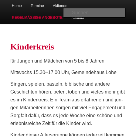
Hauptmenü
Christlicher Verein junger Menschen in Bad Oeynhausen-Lohe
Home
Ter­mi­ne
Aktio­nen
Zum
Suc
REGEL­MÄ­SSI­GE ANGEBOTE
Kon­takt
primären
Inhalt
Kin­der­kreis
springen
für Jun­gen und Mäd­chen von 5 bis 8 Jahren.
CVJM Lohe
Mitt­wochs 15.30–17.00 Uhr, Gemein­de­haus Lohe
Sin­gen, spie­len, bas­teln, bibli­sche und ande­re
Geschich­ten hören, beten, toben und vie­les mehr gibt
es im Kin­der­kreis. Ein Team aus erfah­re­nen und jun­
gen Mit­ar­bei­te­rin­nen sor­gen mit viel Enga­ge­ment und
Sorg­falt dafür, dass es jede Woche eine schö­ne und
erleb­nis­rei­che Zeit für die Kin­der wird.
Kin­der die­ser Alters­grup­pe kön­nen jeder­zeit kom­men