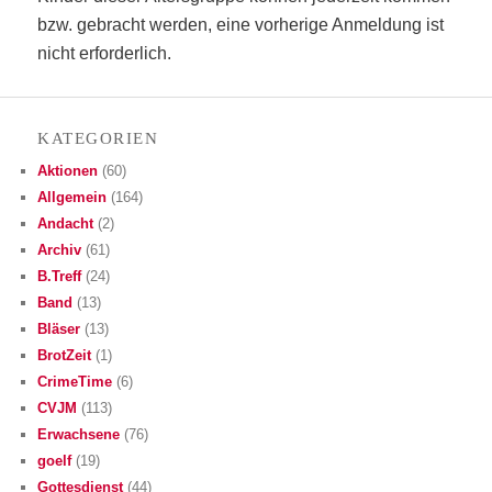
bzw. gebracht wer­den, eine vor­he­ri­ge Anmel­dung ist
nicht erforderlich.
KATE­GO­RIEN
Aktionen
(60)
Allgemein
(164)
Andacht
(2)
Archiv
(61)
B.Treff
(24)
Band
(13)
Bläser
(13)
BrotZeit
(1)
CrimeTime
(6)
CVJM
(113)
Erwachsene
(76)
goelf
(19)
Gottesdienst
(44)