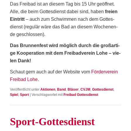
Das Frei­bad ist an die­sem Tag bis 15 Uhr geöff­net.
Alle, die beim Got­tes­dienst dabei sind, haben
frei­en
Ein­tritt
– auch zum Schwim­men nach dem Got­tes­
dienst (regu­lär wäre das Bad an die­sem Wochen­en­
de geschlossen).
Das Brun­nen­fest wird mög­lich durch die groß­ar­ti­
ge Koope­ra­ti­on mit dem Frei­bad­ver­ein Lohe – vie­
len Dank!
Schaut gern auch auf der Web­site vom
För­der­ver­ein
Frei­bad Lohe
.
Veröffentlicht unter
Aktionen
,
Band
,
Bläser
,
CVJM
,
Gottesdienst
,
Spiel
,
Sport
|
Verschlagwortet mit
Freibad Gottesdienst
Sport-Got­tes­dienst