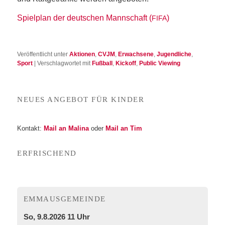
Spiel­plan der deut­schen Mann­schaft (
)
FIFA
Veröffentlicht unter
Aktionen
,
CVJM
,
Erwachsene
,
Jugendliche
,
Sport
|
Verschlagwortet mit
Fußball
,
Kickoff
,
Public Viewing
NEU­ES ANGE­BOT FÜR KINDER
Kon­takt:
Mail an Mali­na
oder
Mail an Tim
ERFRI­SCHEND
EMMA­US­GE­MEIN­DE
So, 9.8.2026 11 Uhr