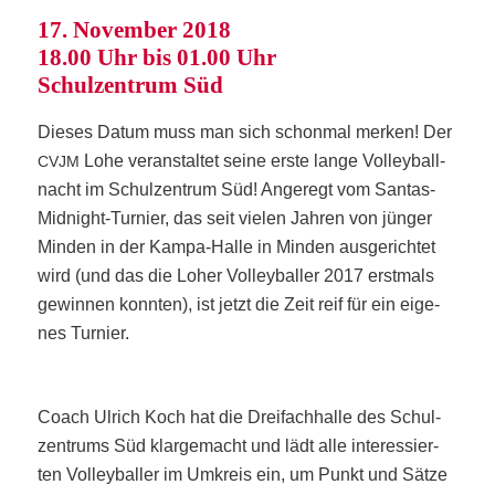
17. Novem­ber 2018
18.00 Uhr bis 01.00 Uhr
Schul­zen­trum Süd
Die­ses Datum muss man sich schon­mal mer­ken! Der
Lohe ver­an­stal­tet sei­ne ers­te lan­ge Vol­ley­ball­
CVJM
nacht im Schul­zen­trum Süd! Ange­regt vom San­tas-
Mid­night-Tur­nier, das seit vie­len Jah­ren von jün­ger
Min­den in der Kam­pa-Hal­le in Min­den aus­ge­rich­tet
wird (und das die Loher Vol­ley­bal­ler 2017 erst­mals
gewin­nen konn­ten), ist jetzt die Zeit reif für ein eige­
nes Turnier.
Coach Ulrich Koch hat die Drei­fach­hal­le des Schul­
zen­trums Süd klar­ge­macht und lädt alle inter­es­sier­
ten Vol­ley­bal­ler im Umkreis ein, um Punkt und Sät­ze