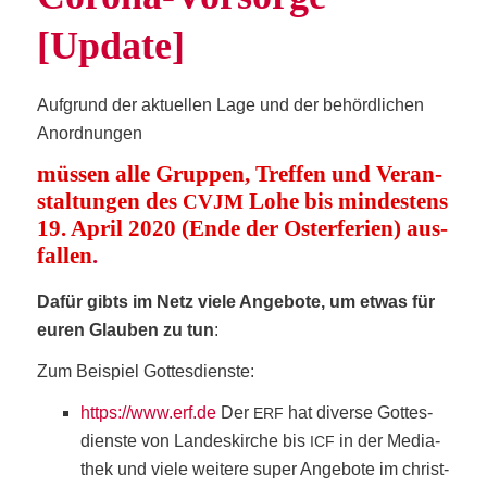
[Update]
Auf­grund der aktu­el­len Lage und der behörd­li­chen
Anordnungen
müs­sen alle Grup­pen, Tref­fen und Ver­an­
stal­tun­gen des
Lohe bis min­des­tens
CVJM
19. April 2020 (Ende der Oster­fe­ri­en) aus­
fal­len
.
Dafür gibts im Netz vie­le Ange­bo­te, um etwas für
euren Glau­ben zu tun
:
Zum Bei­spiel Gottesdienste:
https://www.erf.de
Der
hat diver­se Got­tes­
ERF
diens­te von Lan­des­kir­che bis
in der Media­
ICF
thek und vie­le wei­te­re super Ange­bo­te im christ­