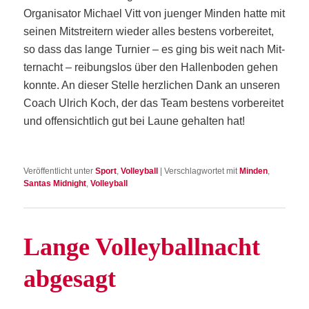
Orga­ni­sa­tor Micha­el Vitt von juen­ger Min­den hat­te mit
sei­nen Mit­strei­tern wie­der alles bes­tens vor­be­rei­tet,
so dass das lan­ge Tur­nier – es ging bis weit nach Mit­
ter­nacht – rei­bungs­los über den Hal­len­bo­den gehen
konn­te. An die­ser Stel­le herz­li­chen Dank an unse­ren
Coach Ulrich Koch, der das Team bes­tens vor­be­rei­tet
und offen­sicht­lich gut bei Lau­ne gehal­ten hat!
Veröffentlicht unter
Sport
,
Volleyball
|
Verschlagwortet mit
Minden
,
Santas Midnight
,
Volleyball
Lan­ge Vol­ley­ball­nacht
abgesagt