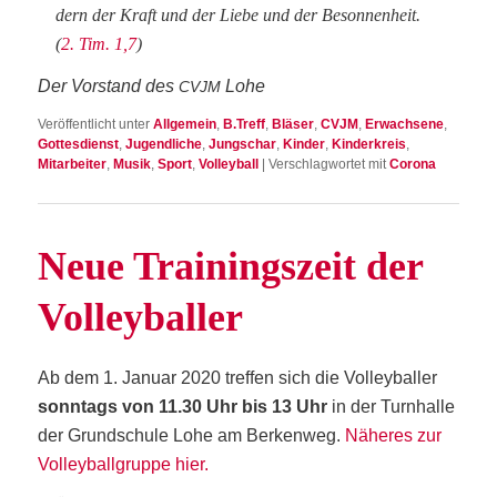
dern der Kraft und der Lie­be und der Beson­nen­heit.
(
2. Tim. 1,7
)
Der Vor­stand des
Lohe
CVJM
Veröffentlicht unter
Allgemein
,
B.Treff
,
Bläser
,
CVJM
,
Erwachsene
,
Gottesdienst
,
Jugendliche
,
Jungschar
,
Kinder
,
Kinderkreis
,
Mitarbeiter
,
Musik
,
Sport
,
Volleyball
|
Verschlagwortet mit
Corona
Neue Trai­nings­zeit der
Volleyballer
Ab dem 1. Janu­ar 2020 tref­fen sich die Vol­ley­bal­ler
sonn­tags von 11.30 Uhr bis 13 Uhr
in der Turn­hal­le
der Grund­schu­le Lohe am Berken­weg.
Nähe­res zur
Vol­ley­ball­grup­pe hier.