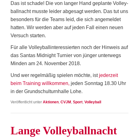
Das ist scha­de! Die von lan­ger Hand geplan­te Vol­ley­
ball­nacht muss­te lei­der abge­sagt wer­den. Das tut uns
beson­ders für die Teams leid, die sich ange­mel­det
hat­ten. Wir wer­den aber auf jeden Fall einen neu­en
Ver­such starten.
Für alle Vol­ley­ball­in­ter­es­sier­ten noch der Hin­weis auf
das San­tas Mid­night Tur­nier von jün­ger unter­wegs
Min­den am 24. Novem­ber 2018.
Und wer regel­mä­ßig spie­len möch­te, ist
jeder­zeit
beim Trai­ning will­kom­men,
jeden Sonn­tag 18.30 Uhr
in der Grund­schul­turn­hal­le Lohe.
Veröffentlicht unter
Aktionen
,
CVJM
,
Sport
,
Volleyball
Lan­ge Volleyballnacht