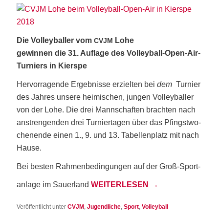
Die Vol­ley­bal­ler vom
Lohe
CVJM
gewin­nen die 31. Auf­la­ge des Vol­ley­ball-Open-Air-
Tur­niers in Kierspe
Her­vor­ra­gen­de Ergeb­nis­se erziel­ten bei
dem
Tur­nier
des Jah­res unse­re hei­mi­schen, jun­gen Vol­ley­bal­ler
von der Lohe. Die drei Mann­schaf­ten brach­ten nach
anstren­gen­den drei Tur­nier­ta­gen über das Pfingst­wo­
chen­en­de einen 1., 9. und 13. Tabel­len­platz mit nach
Hause.
Bei bes­ten Rah­men­be­din­gun­gen auf der Groß-Sport­
an­la­ge im Sau­er­land
WEI­TER­LE­SEN
→
Veröffentlicht unter
CVJM
,
Jugendliche
,
Sport
,
Volleyball