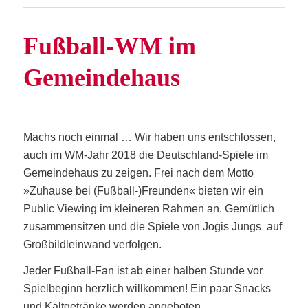
Fuß­ball-WM im
Gemeindehaus
Machs noch ein­mal … Wir haben uns ent­schlos­sen,
auch im WM-Jahr 2018 die Deutsch­land-Spie­le im
Gemein­de­haus zu zei­gen. Frei nach dem Mot­to
»Zuhau­se bei (Fußball-)Freunden« bie­ten wir ein
Public Vie­w­ing im klei­ne­ren Rah­men an. Gemüt­lich
zusam­men­sit­zen und die Spie­le von Jogis Jungs auf
Groß­bild­lein­wand verfolgen.
Jeder Fuß­ball-Fan ist ab einer hal­ben Stun­de vor
Spiel­be­ginn herz­lich will­kom­men! Ein paar Snacks
und Kalt­ge­trän­ke wer­den angeboten.