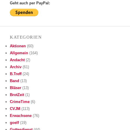
Geht auch per PayPal:
KATE­GO­RIEN
Aktionen
(60)
Allgemein
(164)
Andacht
(2)
Archiv
(61)
B.Treff
(24)
Band
(13)
Bläser
(13)
BrotZeit
(1)
CrimeTime
(6)
CVJM
(113)
Erwachsene
(76)
goelf
(19)
Gottesdienst
(44)