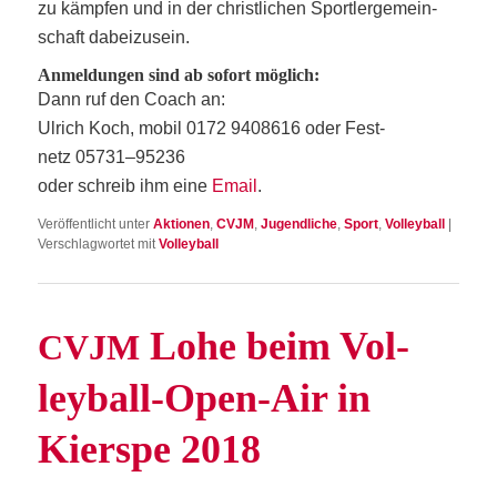
zu kämp­fen und in der christ­li­chen Sport­ler­ge­mein­
schaft dabeizusein.
Anmel­dun­gen sind ab sofort möglich:
Dann ruf den Coach an:
Ulrich Koch, mobil
0172 9408616 oder Fest­
netz
05731–95236
oder schreib ihm eine
Email
.
Veröffentlicht unter
Aktionen
,
CVJM
,
Jugendliche
,
Sport
,
Volleyball
|
Verschlagwortet mit
Volleyball
Lohe beim Vol­
CVJM
ley­ball-Open-Air in
Kierspe 2018