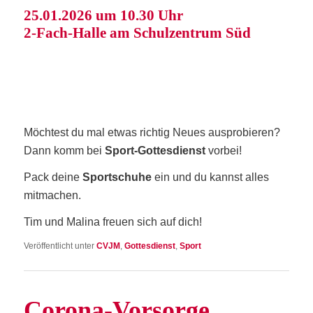
25.01.2026 um 10.30 Uhr
2‑Fach-Hal­le am Schul­zen­trum Süd
Möch­test du mal etwas rich­tig Neu­es aus­pro­bie­ren?
Dann komm bei
Sport-Got­tes­dienst
vor­bei!
Pack dei­ne
Sport­schu­he
ein und du kannst alles
mitmachen.
Tim und Mali­na freu­en sich auf dich!
Veröffentlicht unter
CVJM
,
Gottesdienst
,
Sport
Coro­na-Vor­sor­ge