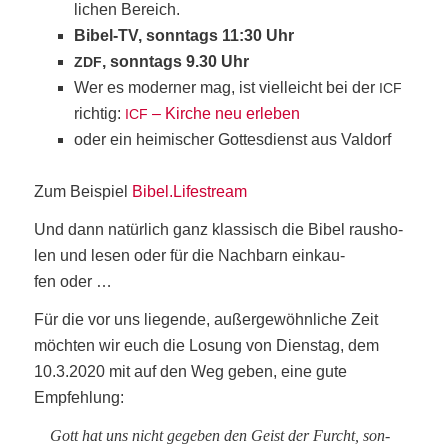
li­chen Bereich.
Bibel-TV, sonn­tags 11:30 Uhr
, sonn­tags 9.30 Uhr
ZDF
Wer es moder­ner mag, ist viel­leicht bei der
ICF
rich­tig:
– Kir­che neu erleben
ICF
oder ein hei­mi­scher Got­tes­dienst aus Valdorf
Zum Bei­spiel
Bibel.Lifestream
Und dann natür­lich ganz klas­sisch die Bibel raus­ho­
len und lesen oder für die Nach­barn ein­kau­
fen oder …
Für die vor uns lie­gen­de, außer­ge­wöhn­li­che Zeit
möch­ten wir euch die Losung von Diens­tag, dem
10.3.2020 mit auf den Weg geben, eine gute
Empfehlung:
Gott hat uns nicht gege­ben den Geist der Furcht, son­