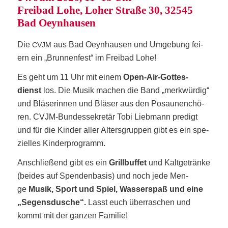
Frei­bad Lohe, Loher Stra­ße 30, 32545
Bad Oeynhausen
Die
aus Bad Oeyn­hau­sen und Umge­bung fei­
CVJM
ern ein „Brun­nen­fest“ im Frei­bad Lohe!
Es geht um 11 Uhr mit einem
Open-Air-Got­tes­
dienst
los. Die Musik machen die Band „merk­wür­dig“
und Blä­se­rin­nen und Blä­ser aus den Posau­nen­chö­
ren. CVJM-Bun­des­se­kre­tär Tobi Lieb­mann pre­digt
und für die Kin­der aller Alters­grup­pen gibt es ein spe­
zi­el­les Kinderprogramm.
Anschlie­ßend gibt es ein
Grill­buf­fet
und Kalt­ge­trän­ke
(bei­des auf Spen­den­ba­sis) und noch jede Men­
ge
Musik, Sport und Spiel, Was­ser­spaß und eine
„Segens­du­sche“.
Lasst euch über­ra­schen und
kommt mit der gan­zen Familie!