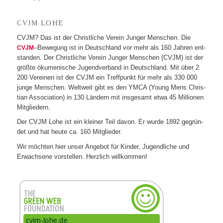
LOHE
CVJM
CVJM? Das ist der Christ­li­che Ver­ein Jun­ger Men­schen. Die
–Bewe­gung ist in Deutsch­land vor mehr als 160 Jah­ren ent­
CVJM
stan­den. Der Christ­li­che Ver­ein Jun­ger Men­schen (CVJM) ist der
größte öku­me­ni­sche Jugend­ver­band in Deutsch­land. Mit über 2
200 Ver­ei­nen ist der CVJM ein Treff­punkt für mehr als 330 000
junge Men­schen. Welt­weit gibt es den YMCA (Young Mens Chris­
tian Asso­cia­tion) in 130 Län­dern mit ins­ge­samt etwa 45 Mil­lio­nen
Mitgliedern.
Der CVJM Lohe ist ein klei­ner Teil davon. Er wurde 1892 gegrün­
det und hat heute ca. 160 Mitglieder.
Wir möch­ten hier unser Ange­bot für Kin­der, Jugend­li­che und
Erwach­sene vor­stel­len. Herz­lich willkommen!