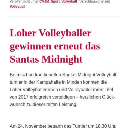
Veröffentlicht unter
CVJM
,
Sport
,
Volleyball
|
Verschlagwortet mit
Volleyball
Loher Vol­ley­bal­ler
gewin­nen erneut das
San­tas Midnight
Beim schon tra­di­tio­nel­len San­tas Mid­night Vol­ley­ball­
tur­nier in der Kam­pa­hal­le in Min­den konn­ten die
Loher Vol­ley­bal­le­rin­nen und Vol­ley­bal­ler ihren Titel
von 2017 erfolg­reich ver­tei­di­gen – herz­li­chen Glück­
wunsch zu die­ser rei­fen Leistung!
Am 24. Novem­ber begann das Tur­nier um 18.30 Uhr.