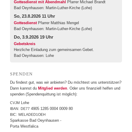
Gottesdienst mit Abendmahl
Pfarrer Michael Brandt
Bad Oeynhausen:
Martin-Luther-Kirche (Lohe)
So, 23.8.2026 11 Uhr
Gottesdienst
Pfarrer Matthias Mengel
Bad Oeynhausen:
Martin-Luther-Kirche (Lohe)
Do, 3.9.2026 19 Uhr
Gebetskreis
Herzliche Einladung zum gemeinsamen Gebet.
Bad Oeynhausen:
Lohe
SPEN­DEN
Du fin­dest gut, was wir anbie­ten? Du möch­test uns unter­stüt­zen?
Dann kannst du
Mit­glied wer­den
. Oder uns finan­zi­ell hel­fen und
spen­den (Spen­den­quit­tung ist möglich):
Lohe
CVJM
:
4905 1285 0004 0009 80
IBAN
DE77
:
BIC
WELADED1OEH
Spar­kas­se Bad Oeynhausen -
Por­ta Westfalica