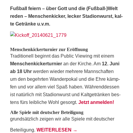
Fuß­ball fei­ern – über Gott und die (Fußball-)Welt
reden – Men­schen­ki­cker, lecker Sta­di­on­wurst, kal­
te Geträn­ke u.v.m.
Men­schen­ki­cker­tur­nier zur Eröffnung
Tra­di­tio­nell beginnt das Public Vie­w­ing mit einem
Men­schen­ki­cker­tur­nier
an der Kir­che. Am
12. Juni
ab 18 Uhr
wer­den wie­der meh­re­re Mannschaften
um den begehr­ten Wan­der­po­kal und die Ehre kämp­
fen und vor allem viel Spaß haben. Wäh­rend­des­sen
ist natür­lich mit Sta­di­on­wurst und Kalt­ge­trän­ken bes­
tens fürs leib­li­che Wohl gesorgt.
Jetzt anmel­den!
Alle Spie­le mit deut­scher Beteiligung
grund­sätz­lich zei­gen wir alle Spie­le mit deut­scher
Betei­li­gung.
WEI­TER­LE­SEN
→