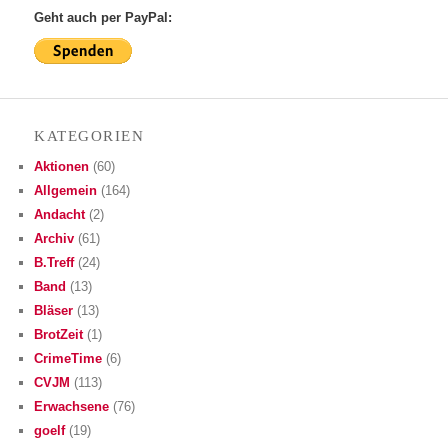
Geht auch per PayPal:
KATE­GO­RIEN
Aktionen
(60)
Allgemein
(164)
Andacht
(2)
Archiv
(61)
B.Treff
(24)
Band
(13)
Bläser
(13)
BrotZeit
(1)
CrimeTime
(6)
CVJM
(113)
Erwachsene
(76)
goelf
(19)