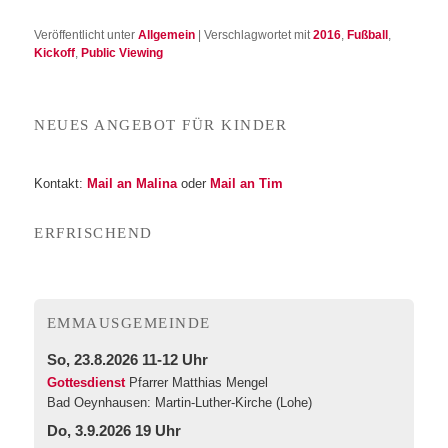
Veröffentlicht unter
Allgemein
|
Verschlagwortet mit
2016
,
Fußball
,
Kickoff
,
Public Viewing
NEU­ES ANGE­BOT FÜR KINDER
Kon­takt:
Mail an Mali­na
oder
Mail an Tim
ERFRI­SCHEND
EMMA­US­GE­MEIN­DE
So, 23.8.2026 11-12 Uhr
Gottesdienst
Pfarrer Matthias Mengel
Bad Oeynhausen:
Martin-Luther-Kirche (Lohe)
Do, 3.9.2026 19 Uhr