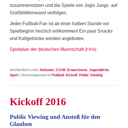
zusam­men­sit­zen und die Spie­le von Jogis Jungs auf
Groß­bild­lein­wand verfolgen.
Jeder Fuß­ball-Fan ist ab einer hal­ben Stun­de vor
Spiel­be­ginn herz­lich will­kom­men! Ein paar Snacks
und Kalt­ge­trän­ke wer­den angeboten.
Spiel­plan der deut­schen Mann­schaft (
)
FIFA
Veröffentlicht unter
Aktionen
,
CVJM
,
Erwachsene
,
Jugendliche
,
Sport
|
Verschlagwortet mit
Fußball
,
Kickoff
,
Public Viewing
Kick­off 2016
Public Vie­w­ing und Anstoß für den
Glauben