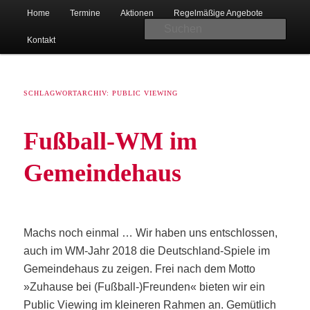
Hauptmenü
Christlicher Verein junger Menschen in Bad Oeynhausen-Lohe
Home
Ter­mi­ne
Aktio­nen
Regel­mä­ßi­ge Angebote
Zum
Zum
Suc
Kon­takt
primären
sekundären
Inhalt
Inhalt
SCHLAGWORTARCHIV:
PUBLIC VIEWING
springen
springen
Fuß­ball-WM im
CVJM Lohe
Gemeindehaus
Machs noch ein­mal … Wir haben uns ent­schlos­sen,
auch im WM-Jahr 2018 die Deutsch­land-Spie­le im
Gemein­de­haus zu zei­gen. Frei nach dem Mot­to
»Zuhau­se bei (Fußball-)Freunden« bie­ten wir ein
Public Vie­w­ing im klei­ne­ren Rah­men an. Gemüt­lich