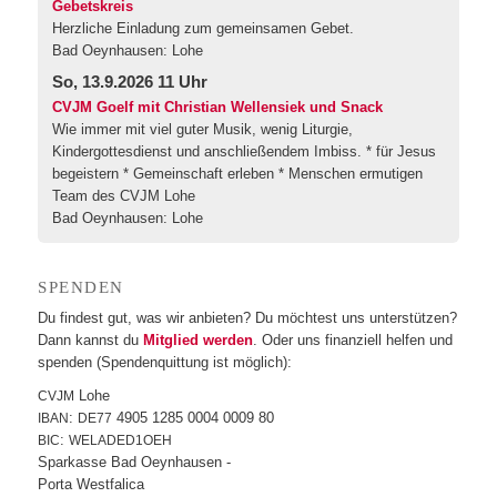
Gebetskreis
Herzliche Einladung zum gemeinsamen Gebet.
Bad Oeynhausen:
Lohe
So, 13.9.2026 11 Uhr
CVJM Goelf mit Christian Wellensiek und Snack
Wie immer mit viel guter Musik, wenig Liturgie,
Kindergottesdienst und anschließendem Imbiss. * für Jesus
begeistern * Gemeinschaft erleben * Menschen ermutigen
Team des CVJM Lohe
Bad Oeynhausen:
Lohe
SPEN­DEN
Du fin­dest gut, was wir anbie­ten? Du möch­test uns unter­stüt­zen?
Dann kannst du
Mit­glied wer­den
. Oder uns finan­zi­ell hel­fen und
spen­den (Spen­den­quit­tung ist möglich):
Lohe
CVJM
:
4905 1285 0004 0009 80
IBAN
DE77
:
BIC
WELADED1OEH
Spar­kas­se Bad Oeynhausen -
Por­ta Westfalica