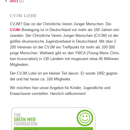
2013
(2)
LOHE
CVJM
CVJM? Das ist der Christ­li­che Ver­ein Jun­ger Men­schen. Die
–Bewe­gung ist in Deutsch­land vor mehr als 160 Jah­ren ent­
CVJM
stan­den. Der Christ­li­che Ver­ein Jun­ger Men­schen (CVJM) ist der
größte öku­me­ni­sche Jugend­ver­band in Deutsch­land. Mit über 2
200 Ver­ei­nen ist der CVJM ein Treff­punkt für mehr als 330 000
junge Men­schen. Welt­weit gibt es den YMCA (Young Mens Chris­
tian Asso­cia­tion) in 130 Län­dern mit ins­ge­samt etwa 45 Mil­lio­nen
Mitgliedern.
Der CVJM Lohe ist ein klei­ner Teil davon. Er wurde 1892 gegrün­
det und hat heute ca. 160 Mitglieder.
Wir möch­ten hier unser Ange­bot für Kin­der, Jugend­li­che und
Erwach­sene vor­stel­len. Herz­lich willkommen!