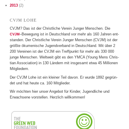
2013
(2)
LOHE
CVJM
CVJM? Das ist der Christ­li­che Ver­ein Jun­ger Men­schen. Die
–Bewe­gung ist in Deutsch­land vor mehr als 160 Jah­ren ent­
CVJM
stan­den. Der Christ­li­che Ver­ein Jun­ger Men­schen (CVJM) ist der
größte öku­me­ni­sche Jugend­ver­band in Deutsch­land. Mit über 2
200 Ver­ei­nen ist der CVJM ein Treff­punkt für mehr als 330 000
junge Men­schen. Welt­weit gibt es den YMCA (Young Mens Chris­
tian Asso­cia­tion) in 130 Län­dern mit ins­ge­samt etwa 45 Mil­lio­nen
Mitgliedern.
Der CVJM Lohe ist ein klei­ner Teil davon. Er wurde 1892 gegrün­
det und hat heute ca. 160 Mitglieder.
Wir möch­ten hier unser Ange­bot für Kin­der, Jugend­li­che und
Erwach­sene vor­stel­len. Herz­lich willkommen!