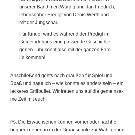
unse­rer Band merk­Wür­dig und Jan Fried­rich,
lebens­na­her Pre­digt von Denis Werth und
mit der Jungschar.
Für Kin­der wird es wäh­rend der Pre­digt im
Gemein­de­haus eine pas­sen­de Geschich­te
geben – ihr könnt also mit der gan­zen Fami­
lie kommen!
Anschlie­ßend gehts nach drau­ßen für Spiel und
Spaß und natür­lich – wie könn­te es anders sein – ein
lecke­res Grill­buf­fet. Wir freu­en uns auf die gemein­sa­
me Zeit mit euch!
. Die Erwach­se­nen kön­nen vor­her oder nach­her
PS
bequem neben­an in der Grund­schu­le zur Wahl gehen