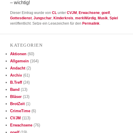
– wichtig!
Dieser Eintrag wurde von
CL
unter
CVJM
,
Erwachsene
,
goelf
,
Gottesdienst
,
Jungschar
,
Kinderkreis
,
merkWürdig
,
Musik
,
Spiel
veröffentlicht. Setze ein Lesezeichen für den
Permalink
.
KATE­GO­RIEN
Aktionen
(60)
Allgemein
(164)
Andacht
(2)
Archiv
(61)
B.Treff
(24)
Band
(13)
Bläser
(13)
BrotZeit
(1)
CrimeTime
(6)
CVJM
(113)
Erwachsene
(76)
goelf
(19)