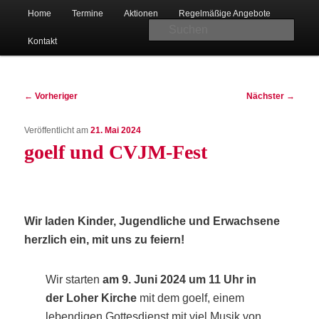
Hauptmenü
Christlicher Verein junger Menschen in Bad Oeynhausen-Lohe
Home
Ter­mi­ne
Aktio­nen
Regel­mä­ßi­ge Angebote
Zum
Suc
Kon­takt
primären
Beitragsnavigation
Inhalt
←
Vorheriger
Nächster
→
Veröffentlicht am
21. Mai 2024
springen
goelf und CVJM-Fest
CVJM Lohe
Wir laden Kin­der, Jugend­li­che und Erwach­se­ne
herz­lich ein, mit uns zu feiern!
Wir star­ten
am 9. Juni 2024 um 11 Uhr in
der Loher Kir­che
mit dem goelf, einem
leben­di­gen Got­tes­dienst mit viel Musik von