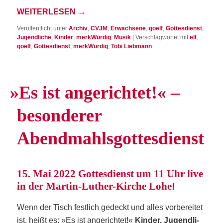
WEI­TER­LE­SEN
→
Veröffentlicht unter
Archiv
,
CVJM
,
Erwachsene
,
goelf
,
Gottesdienst
,
Jugendliche
,
Kinder
,
merkWürdig
,
Musik
|
Verschlagwortet mit
elf
,
goelf
,
Gottesdienst
,
merkWürdig
,
Tobi Liebmann
»
Es ist ange­rich­tet!« –
beson­de­rer
Abendmahlsgottesdienst
15. Mai 2022 Got­tes­dienst um 11 Uhr live
in der Mar­tin-Luther-Kir­che Lohe!
Wenn der Tisch fest­lich gedeckt und alles vor­be­rei­tet
ist, heißt es: »Es ist ange­rich­tet!«
Kin­der, Jugend­li­