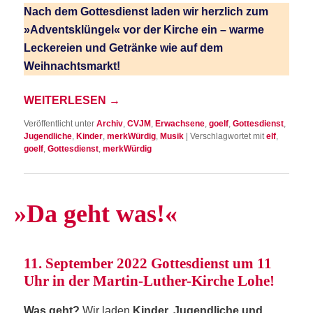
Nach dem Got­tes­dienst laden wir herz­lich zum
»Advents­klün­gel« vor der Kir­che ein – war­me
Lecke­rei­en und Geträn­ke wie auf dem
Weihnachtsmarkt!
WEI­TER­LE­SEN
→
Veröffentlicht unter
Archiv
,
CVJM
,
Erwachsene
,
goelf
,
Gottesdienst
,
Jugendliche
,
Kinder
,
merkWürdig
,
Musik
|
Verschlagwortet mit
elf
,
goelf
,
Gottesdienst
,
merkWürdig
»
Da geht was!«
11. Sep­tem­ber 2022 Got­tes­dienst um 11
Uhr in der Mar­tin-Luther-Kir­che Lohe!
Was geht?
Wir laden
Kin­der, Jugend­li­che und