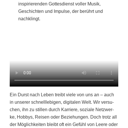
inspi­rie­ren­den Got­tes­dienst vol­ler Musik,
Geschich­ten und Impul­se, der berührt und
nachklingt.
Ein Durst nach Leben treibt vie­le von uns an – auch
in unse­rer schnell­le­bi­gen, digi­ta­len Welt. Wir ver­su­
chen, ihn zu stil­len durch Kar­rie­re, sozia­le Netz­wer­
ke, Hob­bys, Rei­sen oder Bezie­hun­gen. Doch trotz all
der Mög­lich­kei­ten bleibt oft ein Gefühl von Lee­re oder