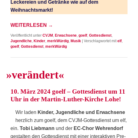
Lecke­rei­en und Geträn­ke wie auf dem
Weihnachtsmarkt!
WEI­TER­LE­SEN
→
Veröffentlicht unter
CVJM
,
Erwachsene
,
goelf
,
Gottesdienst
,
Jugendliche
,
Kinder
,
merkWürdig
,
Musik
|
Verschlagwortet mit
elf
,
goelf
,
Gottesdienst
,
merkWürdig
»
ver­än­dert«
10. März 2024 goelf – Got­tes­dienst um 11
Uhr in der Mar­tin-Luther-Kir­che Lohe!
Wir laden
Kin­der, Jugend­li­che und Erwach­se­ne
herz­lich zum goelf, dem CVJM-Got­tes­dienst um elf,
ein.
Tobi Lieb­mann
und der
EC-Chor Weh­ren­dorf
gestal­ten den Got­tes­dienst mit einer inter­ak­ti­ven Pre­