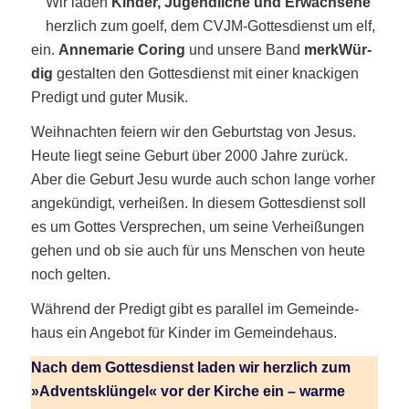
Wir laden
Kin­der, Jugend­li­che und Erwach­se­ne
herz­lich zum goelf, dem CVJM-Got­tes­dienst um elf,
ein.
Anne­ma­rie Coring
und unse­re Band
merk­Wür­
dig
gestal­ten den Got­tes­dienst mit einer kna­cki­gen
Pre­digt und guter Musik.
Weih­nach­ten fei­ern wir den Geburts­tag von Jesus.
Heu­te liegt sei­ne Geburt über 2000 Jah­re zurück.
Aber die Geburt Jesu wur­de auch schon lan­ge vor­her
ange­kün­digt, ver­hei­ßen. In die­sem Got­tes­dienst soll
es um Got­tes Ver­spre­chen, um sei­ne Ver­hei­ßun­gen
gehen und ob sie auch für uns Men­schen von heu­te
noch gelten.
Wäh­rend der Pre­digt gibt es par­al­lel im Gemein­de­
haus ein Ange­bot für Kin­der im Gemeindehaus.
Nach dem Got­tes­dienst laden wir herz­lich zum
»Advents­klün­gel« vor der Kir­che ein – war­me