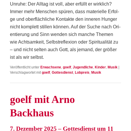
Unru­he: Der All­tag ist voll, aber erfüllt er wirk­lich?
Immer mehr Men­schen spü­ren, dass mate­ri­el­le Erfol­
ge und ober­fläch­li­che Kon­tak­te den inne­ren Hun­ger
nicht kom­plett stil­len kön­nen. Auf der Suche nach Ori­
en­tie­rung und Sinn wen­den sich man­che The­men
wie Acht­sam­keit, Selbst­re­fle­xi­on oder Spi­ri­tua­li­tät zu
– und nicht sel­ten auch Gott, als jemand, der grö­ßer
ist als wir selbst.
Veröffentlicht unter
Erwachsene
,
goelf
,
Jugendliche
,
Kinder
,
Musik
|
Verschlagwortet mit
goelf
,
Gottesdienst
,
Lobpreis
,
Musik
goelf mit Arno
Backhaus
7. Dezem­ber 2025 – Got­tes­dienst um 11