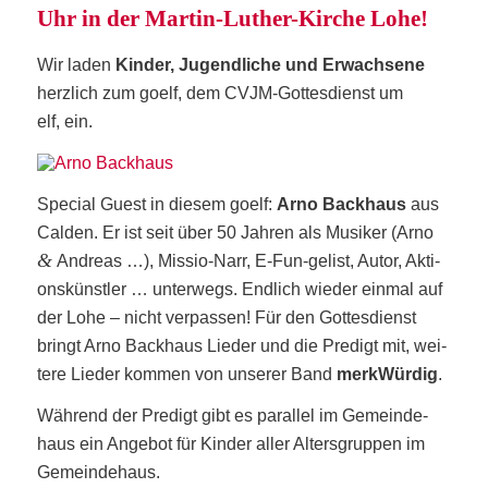
Uhr in der Mar­tin-Luther-Kir­che Lohe!
Wir laden
Kin­der, Jugend­li­che und Erwach­se­ne
herz­lich zum goelf, dem CVJM-Got­tes­dienst um
elf, ein.
Spe­cial Guest in die­sem goelf:
Arno Back­haus
aus
Cal­den.
Er ist seit über 50 Jah­ren als Musi­ker (Arno
&
Andre­as …), Mis­sio-Narr, E‑Fun-gelist, Autor, Akti­
ons­künst­ler … unter­wegs. End­lich wie­der ein­mal auf
der Lohe – nicht ver­pas­sen! Für den Got­tes­dienst
bringt Arno Back­haus Lie­der und die Pre­digt mit, wei­
te­re Lie­der kom­men von unse­rer Band
merk­Wür­dig
.
Wäh­rend der Pre­digt gibt es par­al­lel im Gemein­de­
haus ein Ange­bot für Kin­der aller Alters­grup­pen im
Gemeindehaus.