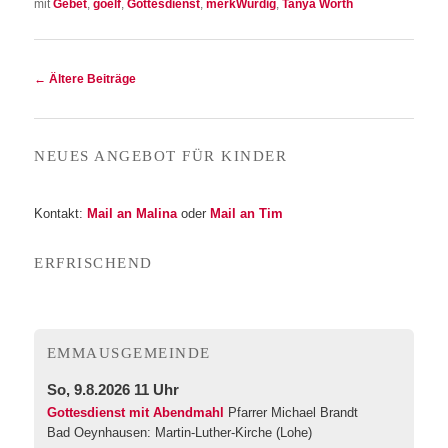
mit
Gebet
,
goelf
,
Gottesdienst
,
merkWürdig
,
Tanya Worth
Beitragsnavigation
←
Ältere Beiträge
NEU­ES ANGE­BOT FÜR KINDER
Kon­takt:
Mail an Mali­na
oder
Mail an Tim
ERFRI­SCHEND
EMMA­US­GE­MEIN­DE
So, 9.8.2026 11 Uhr
Gottesdienst mit Abendmahl
Pfarrer Michael Brandt
Bad Oeynhausen:
Martin-Luther-Kirche (Lohe)