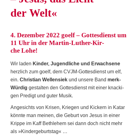
der Welt«
4. Dezem­ber 2022 goelf – Got­tes­dienst um
11 Uhr in der Mar­tin-Luther-Kir­
che Lohe!
Wir laden
Kin­der, Jugend­li­che und Erwach­se­ne
herz­lich zum goelf, dem CVJM-Got­tes­dienst um elf,
ein.
Chris­ti­an Wel­len­siek
und unse­re Band
merk­
Wür­dig
gestal­ten den Got­tes­dienst mit einer kna­cki­
gen Pre­digt und guter Musik.
Ange­sichts von Kri­sen, Krie­gen und Kickern in Katar
könn­te man mei­nen, die Geburt von Jesus in einer
Krip­pe im Kaff Beth­le­hem sei dann doch nicht mehr
als »Kin­der­ge­burts­tag« …