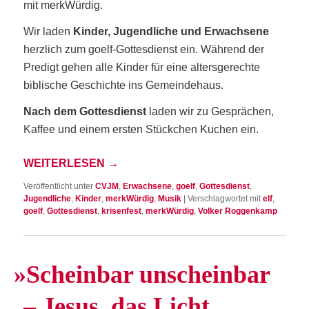
mit merkWürdig.
Wir laden
Kin­der, Jugend­li­che und Erwach­se­ne
herz­lich zum goelf-Got­tes­dienst ein. Wäh­rend der
Pre­digt gehen alle Kin­der für eine alters­ge­rech­te
bibli­sche Geschich­te ins Gemeindehaus.
Nach dem Got­tes­dienst
laden wir zu Gesprä­chen,
Kaf­fee und einem ers­ten Stück­chen Kuchen ein.
WEI­TER­LE­SEN
→
Veröffentlicht unter
CVJM
,
Erwachsene
,
goelf
,
Gottesdienst
,
Jugendliche
,
Kinder
,
merkWürdig
,
Musik
|
Verschlagwortet mit
elf
,
goelf
,
Gottesdienst
,
krisenfest
,
merkWürdig
,
Volker Roggenkamp
»
Schein­bar unschein­bar
– Jesus, das Licht