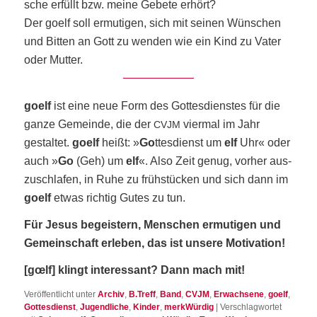
sche erfüllt bzw. mei­ne Gebe­te erhört?
Der goelf soll ermu­ti­gen, sich mit sei­nen Wün­schen
und Bit­ten an Gott zu wen­den wie ein Kind zu Vater
oder Mutter.
goelf
ist eine neue Form des Got­tes­diens­tes für die
gan­ze Gemein­de, die der
vier­mal im Jahr
CVJM
gestal­tet.
goelf
heißt: »
Go
ttes­dienst um
elf
Uhr« oder
auch »
Go
(Geh) um
elf
«. Also Zeit genug, vor­her aus­
zu­schla­fen, in Ruhe zu früh­stü­cken und sich dann im
goelf
etwas rich­tig Gutes zu tun.
Für Jesus begeis­tern, Men­schen ermu­ti­gen und
Gemein­schaft erle­ben, das ist unse­re Motivation!
[gœlf] klingt inter­es­sant? Dann mach mit!
Veröffentlicht unter
Archiv
,
B.Treff
,
Band
,
CVJM
,
Erwachsene
,
goelf
,
Gottesdienst
,
Jugendliche
,
Kinder
,
merkWürdig
|
Verschlagwortet