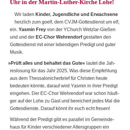
Uhr in der Mar­tin-Luther-Kir­che Lohe!
Wir laden
Kin­der, Jugend­li­che und Erwach­se­ne
herz­lich zum goelf, dem CVJM-Got­tes­dienst um elf,
ein.
Yas­min Frey
von der YChurch Wetz­lar-Gie­ßen
und und der
EC-Chor Weh­ren­dorf
gestal­ten den
Got­tes­dienst mit einer leben­di­gen Pre­digt und guter
Musik.
»
Prüft alles und behal­tet das Gute«
lau­tet die Jah­
res­lo­sung für das Jahr 2025. Was die­se Emp­feh­lung
aus dem Thes­sa­lo­ni­cher­brief für Chris­ten heu­te
bedeu­ten könn­te, dar­auf wird Yas­min in ihrer Pre­digt
ein­ge­hen. Der EC-Chor Weh­ren­dorf war schon häu­fi­
ger auf der Lohe zu Gast und berei­chert jedes Mal die
Got­tes­diens­te. Dar­auf könnt ihr euch echt freuen!
Wäh­rend der Pre­digt gibt es par­al­lel im Gemein­de­
haus für Kin­der ver­schie­de­ner Alters­grup­pen ein