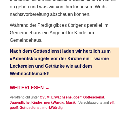
on gehen und was wir von ihm für unse­re Weih­
nachts­vor­be­rei­tung abschau­en können.
Wäh­rend der Pre­digt gibt es übri­gens par­al­lel im
Gemein­de­haus ein Ange­bot für Kin­der im
Gemeindehaus.
Nach dem Got­tes­dienst laden wir herz­lich zum
»Advents­klün­gel« vor der Kir­che ein – war­me
Lecke­rei­en und Geträn­ke wie auf dem
Weihnachtsmarkt!
WEI­TER­LE­SEN
→
Veröffentlicht unter
CVJM
,
Erwachsene
,
goelf
,
Gottesdienst
,
Jugendliche
,
Kinder
,
merkWürdig
,
Musik
|
Verschlagwortet mit
elf
,
goelf
,
Gottesdienst
,
merkWürdig