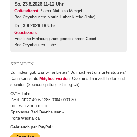
So, 23.8.2026 11-12 Uhr
Gottesdienst
Pfarrer Matthias Mengel
Bad Oeynhausen:
Martin-Luther-Kirche (Lohe)
Do, 3.9.2026 19 Uhr
Gebetskreis
Herzliche Einladung zum gemeinsamen Gebet.
Bad Oeynhausen:
Lohe
SPEN­DEN
Du fin­dest gut, was wir anbie­ten? Du möch­test uns unter­stüt­zen?
Dann kannst du
Mit­glied wer­den
. Oder uns finan­zi­ell hel­fen und
spen­den (Spen­den­quit­tung ist möglich):
Lohe
CVJM
:
4905 1285 0004 0009 80
IBAN
DE77
:
BIC
WELADED1OEH
Spar­kas­se Bad Oeynhausen -
Por­ta Westfalica
Geht auch per PayPal: