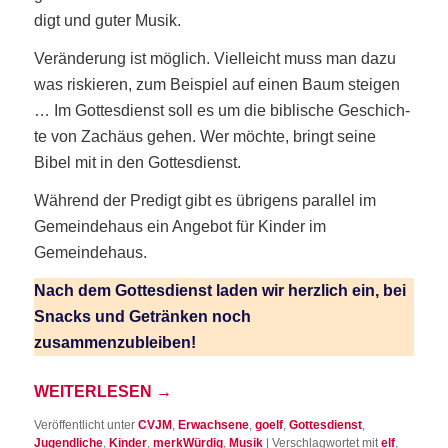
digt und guter Musik.
Ver­än­de­rung ist mög­lich. Viel­leicht muss man dazu
was ris­kie­ren, zum Bei­spiel auf einen Baum stei­gen
… Im Got­tes­dienst soll es um die bibli­sche Geschich­
te von Zachä­us gehen. Wer möch­te, bringt sei­ne
Bibel mit in den Gottesdienst.
Wäh­rend der Pre­digt gibt es übri­gens par­al­lel im
Gemein­de­haus ein Ange­bot für Kin­der im
Gemeindehaus.
Nach dem Got­tes­dienst laden wir herz­lich ein, bei
Snacks und Geträn­ken noch
zusammenzubleiben!
WEI­TER­LE­SEN
→
Veröffentlicht unter
CVJM
,
Erwachsene
,
goelf
,
Gottesdienst
,
Jugendliche
,
Kinder
,
merkWürdig
,
Musik
|
Verschlagwortet mit
elf
,