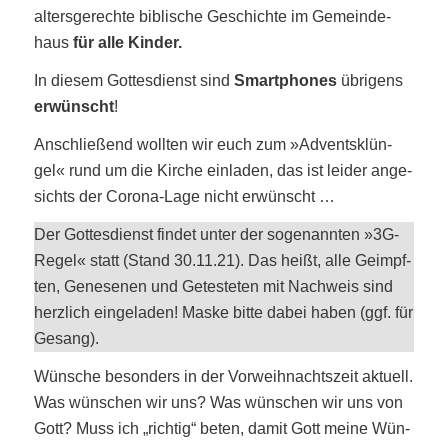
alters­ge­rech­te bibli­sche Geschich­te im Gemein­de­
haus
für alle Kinder.
In die­sem Got­tes­dienst sind
Smart­phones
übri­gens
erwünscht
!
Anschlie­ßend woll­ten wir euch zum »Advents­klün­
gel« rund um die Kir­che ein­la­den, das ist lei­der ange­
sichts der Coro­na-Lage nicht erwünscht …
Der Got­tes­dienst fin­det unter der soge­nann­ten »3G-
Regel« statt (Stand 30.11.21). Das heißt, alle Geimpf­
ten, Gene­se­nen und Getes­te­ten mit Nach­weis sind
herz­lich ein­ge­la­den! Mas­ke bit­te dabei haben (ggf. für
Gesang).
Wün­sche beson­ders in der Vor­weih­nachts­zeit aktu­ell.
Was wün­schen wir uns? Was wün­schen wir uns von
Gott? Muss ich „rich­tig“ beten, damit Gott mei­ne Wün­