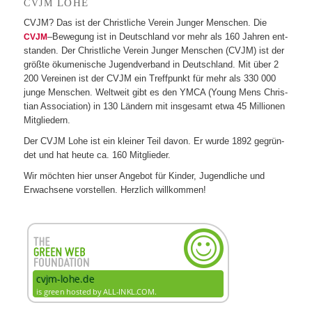
LOHE
CVJM
CVJM? Das ist der Christ­li­che Ver­ein Jun­ger Men­schen. Die
–Bewe­gung ist in Deutsch­land vor mehr als 160 Jah­ren ent­
CVJM
stan­den. Der Christ­li­che Ver­ein Jun­ger Men­schen (CVJM) ist der
größte öku­me­ni­sche Jugend­ver­band in Deutsch­land. Mit über 2
200 Ver­ei­nen ist der CVJM ein Treff­punkt für mehr als 330 000
junge Men­schen. Welt­weit gibt es den YMCA (Young Mens Chris­
tian Asso­cia­tion) in 130 Län­dern mit ins­ge­samt etwa 45 Mil­lio­nen
Mitgliedern.
Der CVJM Lohe ist ein klei­ner Teil davon. Er wurde 1892 gegrün­
det und hat heute ca. 160 Mitglieder.
Wir möch­ten hier unser Ange­bot für Kin­der, Jugend­li­che und
Erwach­sene vor­stel­len. Herz­lich willkommen!