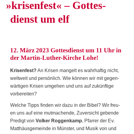
»
kri­sen­fest« – Got­tes­
dienst um elf
12. März 2023 Got­tes­dienst um 11 Uhr in
der Mar­tin-Luther-Kir­che Lohe!
Kri­sen­fest?
An Kri­sen man­gelt es wahr­haf­tig nicht,
welt­weit und per­sön­lich. Wie kön­nen wir mit gegen­
wär­ti­gen Kri­sen umge­hen und uns auf zukünf­ti­ge
vorbereiten?
Wel­che Tipps fin­den wir dazu in der Bibel? Wir freu­
en uns auf eine mut­ma­chen­de, Zuver­sicht geben­de
Pre­digt von
Vol­ker Rog­gen­kamp
, Pfar­rer der Ev.
Mat­thä­us­ge­mein­de in Müns­ter, und Musik von und