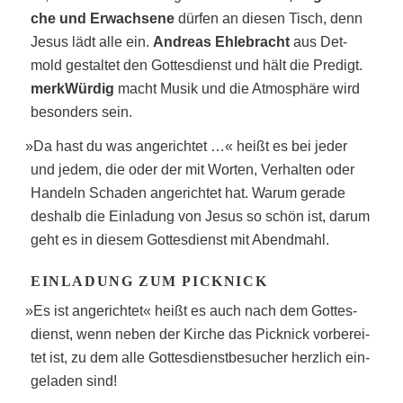
che und Erwach­se­ne
dür­fen an die­sen Tisch, denn
Jesus lädt alle ein.
Andre­as Ehle­bracht
aus Det­
mold gestal­tet den Got­tes­dienst und hält die Pre­digt.
merk­Wür­dig
macht Musik und die Atmo­sphä­re wird
beson­ders sein.
»
Da hast du was ange­rich­tet …« heißt es bei jeder
und jedem, die oder der mit Wor­ten, Ver­hal­ten oder
Han­deln Scha­den ange­rich­tet hat. War­um gera­de
des­halb die Ein­la­dung von Jesus so schön ist, dar­um
geht es in die­sem Got­tes­dienst mit Abendmahl.
EIN­LA­DUNG ZUM PICKNICK
»
Es ist ange­rich­tet« heißt es auch nach dem Got­tes­
dienst, wenn neben der Kir­che das Pick­nick vor­be­rei­
tet ist, zu dem alle Got­tes­dienst­be­su­cher herz­lich ein­
ge­la­den sind!