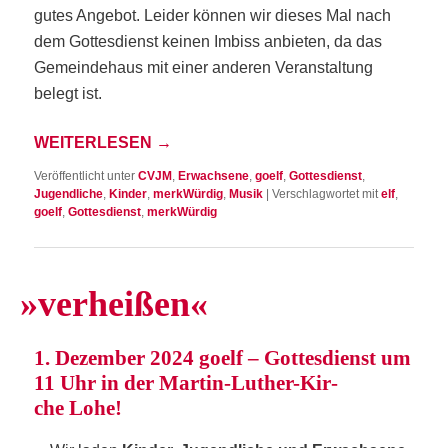
gutes Ange­bot.
Lei­der kön­nen wir die­ses Mal nach
dem Got­tes­dienst kei­nen Imbiss anbie­ten, da das
Gemein­de­haus mit einer ande­ren Ver­an­stal­tung
belegt ist.
WEI­TER­LE­SEN
→
Veröffentlicht unter
CVJM
,
Erwachsene
,
goelf
,
Gottesdienst
,
Jugendliche
,
Kinder
,
merkWürdig
,
Musik
|
Verschlagwortet mit
elf
,
goelf
,
Gottesdienst
,
merkWürdig
»
ver­hei­ßen«
1. Dezem­ber 2024 goelf – Got­tes­dienst um
11 Uhr in der Mar­tin-Luther-Kir­
che Lohe!