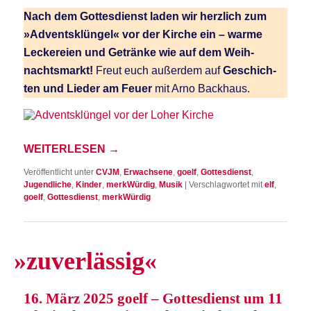
Nach dem Got­tes­dienst laden wir herz­lich zum
»Advents­klün­gel« vor der Kir­che ein – war­me
Lecke­rei­en und Geträn­ke wie auf dem Weih­
nachts­markt!
Freut euch außer­dem auf
Geschich­
ten und Lie­der am Feu­er
mit Arno Backhaus.
WEI­TER­LE­SEN
→
Veröffentlicht unter
CVJM
,
Erwachsene
,
goelf
,
Gottesdienst
,
Jugendliche
,
Kinder
,
merkWürdig
,
Musik
|
Verschlagwortet mit
elf
,
goelf
,
Gottesdienst
,
merkWürdig
»
zuver­läs­sig«
16. März 2025 goelf – Got­tes­dienst um 11