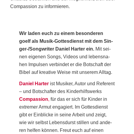
Com­pas­si­on zu informieren.
Wir laden euch zu einem beson­de­ren
goelf als Musik-Got­tes­dienst mit dem Sin­
ger-/Song­wri­ter Dani­el Har­ter ein.
Mit sei­
nen eige­nen Songs, Vide­os und lebens­na­
hen Impul­sen ver­bin­det er die Bot­schaft der
Bibel auf krea­ti­ve Wei­se mit unse­rem Alltag.
Dani­el Har­ter
ist Musi­ker, Autor und Refe­rent
– und Bot­schaf­ter des Kin­der­hilfs­werks
Com­pas­si­on
,
für das er sich für Kin­der in
extre­mer Armut enga­giert. Im Got­tes­dienst
gibt er Ein­bli­cke in sei­ne Arbeit und zeigt,
wie wir selbst Lebens­durst stil­len und ande­
ren hel­fen kön­nen. Freut euch auf einen