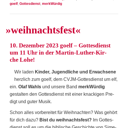
goelf
,
Gottesdienst
,
merkWürdig
»
weih­nachts­fest«
10. Dezem­ber 2023 goelf – Got­tes­dienst
um 11 Uhr in der Mar­tin-Luther-Kir­
che Lohe!
Wir laden
Kin­der, Jugend­li­che und Erwach­se­ne
herz­lich zum goelf, dem CVJM-Got­tes­dienst um elf,
ein.
Olaf Wahls
und unse­re Band
merk­Wür­dig
gestal­ten den Got­tes­dienst mit einer kna­cki­gen Pre­
digt und guter Musik.
Schon alles vor­be­rei­tet für Weih­nach­ten? Was gehört
für dich dazu?
Bist du weih­nachts­fest?
Im Got­tes­
dienst soll es um die bibli­sche Geschich­te von Sime­