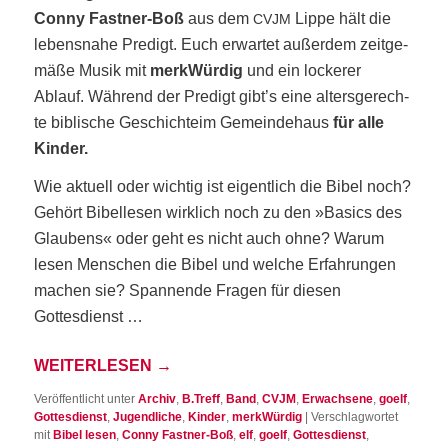
Con­ny Fast­ner-Boß
aus dem
Lip­pe hält die
CVJM
lebens­na­he Pre­digt. Euch erwar­tet außer­dem zeit­ge­
mä­ße Musik mit
merk­Wür­dig
und ein locke­rer
Ablauf. Wäh­rend der Pre­digt gibt’s eine alters­ge­rech­
te bibli­sche Geschicht­eim Gemein­de­haus
für alle
Kin­der.
Wie aktu­ell oder wich­tig ist eigent­lich die Bibel noch?
Gehört Bibel­le­sen wirk­lich noch zu den »Basics des
Glau­bens« oder geht es nicht auch ohne? War­um
lesen Men­schen die Bibel und wel­che Erfah­run­gen
machen sie? Span­nen­de Fra­gen für die­sen
Gottesdienst …
WEI­TER­LE­SEN
→
Veröffentlicht unter
Archiv
,
B.Treff
,
Band
,
CVJM
,
Erwachsene
,
goelf
,
Gottesdienst
,
Jugendliche
,
Kinder
,
merkWürdig
|
Verschlagwortet
mit
Bibel lesen
,
Conny Fastner-Boß
,
elf
,
goelf
,
Gottesdienst
,