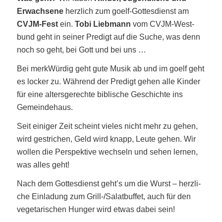
Erwach­se­ne
herz­lich zum goelf-Got­tes­dienst am
CVJM-Fest
ein.
Tobi Lieb­mann
vom CVJM-West­
bund geht in sei­ner Pre­digt auf die Suche, was denn
noch so geht, bei Gott und bei uns …
Bei merk­Wür­dig geht gute Musik ab und im goelf geht
es locker zu. Wäh­rend der Pre­digt gehen alle Kin­der
für eine alters­ge­rech­te bibli­sche Geschich­te ins
Gemeindehaus.
Seit eini­ger Zeit scheint vie­les nicht mehr zu gehen,
wird gestri­chen, Geld wird knapp, Leu­te gehen. Wir
wol­len die Per­spek­ti­ve wech­seln und sehen ler­nen,
was alles geht!
Nach dem Got­tes­dienst geht’s um die Wurst – herz­li­
che Ein­la­dung zum Grill-/Sa­lat­buf­fet, auch für den
vege­ta­ri­schen Hun­ger wird etwas dabei sein!