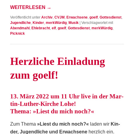
WEI­TER­LE­SEN
→
Veröffentlicht unter
Archiv
,
CVJM
,
Erwachsene
,
goelf
,
Gottesdienst
,
Jugendliche
,
Kinder
,
merkWürdig
,
Musik
|
Verschlagwortet mit
Abendmahl
,
Ehlebracht
,
elf
,
goelf
,
Gottesdienst
,
merkWürdig
,
Picknick
Herz­li­che Ein­la­dung
zum goelf!
13. März 2022 um 11 Uhr live in der Mar­
tin-Luther-Kir­che Lohe!
The­ma: »Liest du mich noch?«
Zum The­ma
»Liest du mich noch?«
laden wir
Kin­
der, Jugend­li­che und Erwach­se­ne
herz­lich ein.