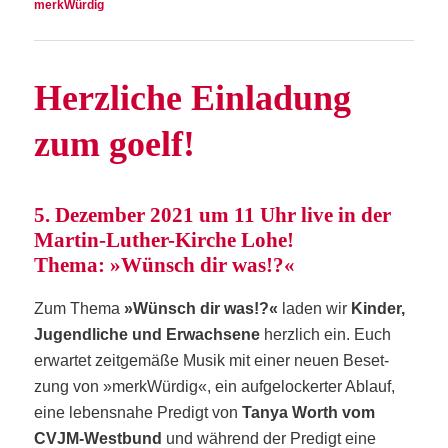
merkWürdig
Herz­li­che Ein­la­dung
zum goelf!
5. Dezem­ber 2021 um 11 Uhr live in der
Mar­tin-Luther-Kir­che Lohe!
The­ma: »Wünsch dir was!?«
Zum The­ma
»Wünsch dir was!?«
laden wir
Kin­der,
Jugend­li­che und Erwach­se­ne
herz­lich ein. Euch
erwar­tet zeit­ge­mä­ße Musik mit einer neu­en Beset­
zung von »merk­Wür­dig«, ein auf­ge­lo­cker­ter Ablauf,
eine ­lebens­na­he Pre­digt von
Tanya Worth vom
CVJM-West­bund
und wäh­rend der Pre­digt eine