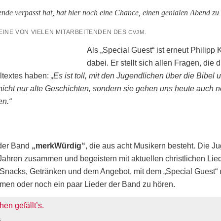
­de ver­passt hat, hat hier noch eine Chan­ce, einen genia­len Abend zu
EINE VON VIE­LEN MIT­AR­BEI­TEN­DEN DES
.
CVJM
Als „Spe­cial Guest“ ist erneut Phil­ipp
dabei. Er stellt sich allen Fra­gen, die 
­tex­tes haben:
„Es ist toll, mit den Jugend­li­chen über die Bibel
icht nur alte Geschich­ten, son­dern sie gehen uns heu­te auch
en.“
 der Band
„merk­Wür­dig“
, die aus acht Musi­kern besteht. Die Jug
 Jah­ren zusam­men und begeis­tern mit aktu­el­len christ­li­chen Li
 Snacks, Geträn­ken und dem Ange­bot, mit dem „Spe­cial Guest“ 
men oder noch ein paar Lie­der der Band zu hören.
s.