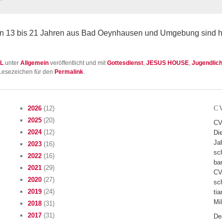
on 13 bis 21 Jah­ren aus Bad Oeyn­hau­sen und Umge­bung sind he
L
unter
Allgemein
veröffentlicht und mit
Gottesdienst
,
JESUS HOUSE
,
Jugendlic
 Lesezeichen für den
Permalink
.
2026
(12)
C
2025
(20)
CV
2024
(12)
Di
Jah
2023
(16)
sc
2022
(16)
ban
2021
(29)
CV
2020
(27)
sc
2019
(24)
tia
Mil
2018
(31)
2017
(31)
De