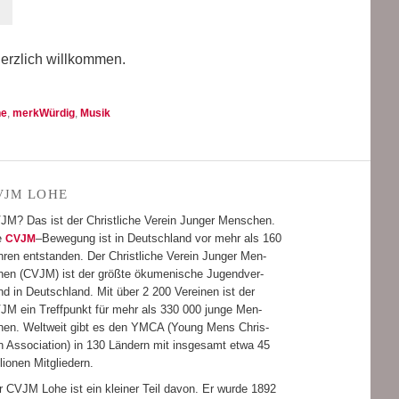
rz­lich will­kom­men.
he
,
merkWürdig
,
Musik
LOHE
VJM
JM? Das ist der Christ­li­che Ver­ein Jun­ger Men­schen.
e
–Bewe­gung ist in Deutsch­land vor mehr als 160
CVJM
­ren ent­stan­den. Der Christ­li­che Ver­ein Jun­ger Men­
hen (CVJM) ist der größte öku­me­ni­sche Jugend­ver­
d in Deutsch­land. Mit über 2 200 Ver­ei­nen ist der
JM ein Treff­punkt für mehr als 330 000 junge Men­
hen. Welt­weit gibt es den YMCA (Young Mens Chris­
n Asso­cia­tion) in 130 Län­dern mit ins­ge­samt etwa 45
­lio­nen Mitgliedern.
r CVJM Lohe ist ein klei­ner Teil davon. Er wurde 1892