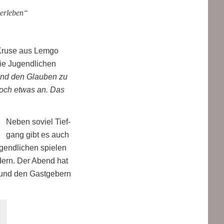
 erleben“
 Kru­se aus Lem­go
die Jugend­li­chen
 und den Glau­ben zu
 noch etwas an. Das
Neben soviel Tief­
gang gibt es auch
end­li­chen spie­len
e­dern. Der Abend hat
und den Gast­ge­bern