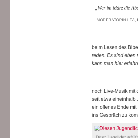
„
Wer im März die Aben
MODE­RA­TO­RIN LEA, 
beim Lesen des Bibel
reden. Es sind eben n
kann man hier erfahr
noch Live-Musik mit
seit etwa ein­ein­halb
ein offe­nes Ende mit
ins Gespräch zu kom­
Die­sen Jugend­li­chen gefällt’