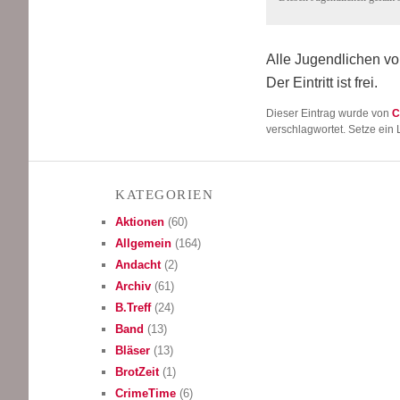
Alle Jugend­li­chen v
Der Ein­tritt ist frei.
Dieser Eintrag wurde von
C
verschlagwortet. Setze ein
KATE­GO­RIEN
Aktionen
(60)
Allgemein
(164)
Andacht
(2)
Archiv
(61)
B.Treff
(24)
Band
(13)
Bläser
(13)
BrotZeit
(1)
CrimeTime
(6)