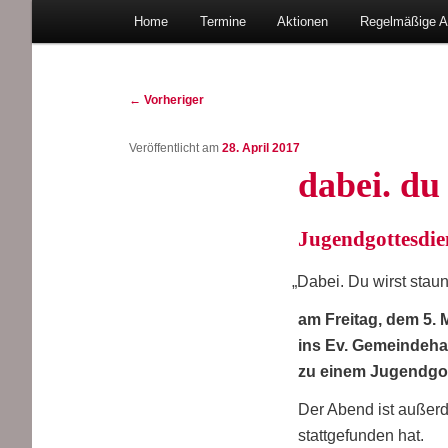
Hauptmenü
Christlicher Verein junger Menschen in Bad Oeynh
Home
Ter­mi­ne
Aktio­nen
Regel­mä­ßi­ge 
Zum
primären
Beitragsnavigation
←
Vorheriger
Inhalt
CVJM Lohe
Veröffentlicht am
28. April 2017
dabei. du
springen
Jugend­got­tes­di
„
Dabei. Du wirst stau­n
am Frei­tag, dem 5.
ins Ev. Gemein­de­h
zu einem Jugend­got­
Der Abend ist außer­
statt­ge­fun­den hat.