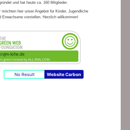
grün­det und hat heute ca. 160 Mitglieder.
 möch­ten hier unser Ange­bot für Kin­der, Jugend­li­che
d Erwach­sene vor­stel­len. Herz­lich willkommen!
No Result
Website Carbon