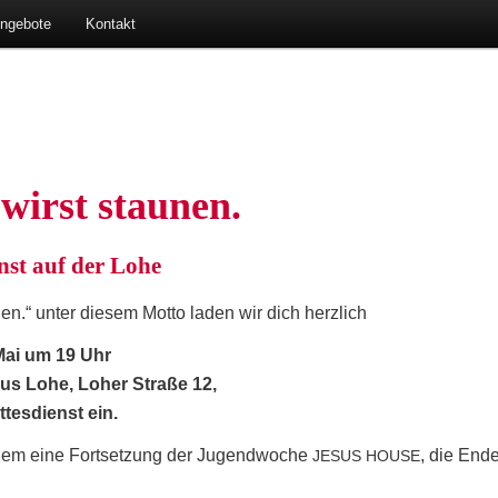
ausen-Lohe
Angebote
Kon­takt
 wirst staunen.
enst auf der Lohe
en.“ unter die­sem Mot­to laden wir dich herzlich
 Mai um 19 Uhr
aus Lohe, Loher Stra­ße 12,
tes­dienst ein.
dem eine Fort­set­zung der Jugend­wo­che
, die End
JESUS
HOUSE