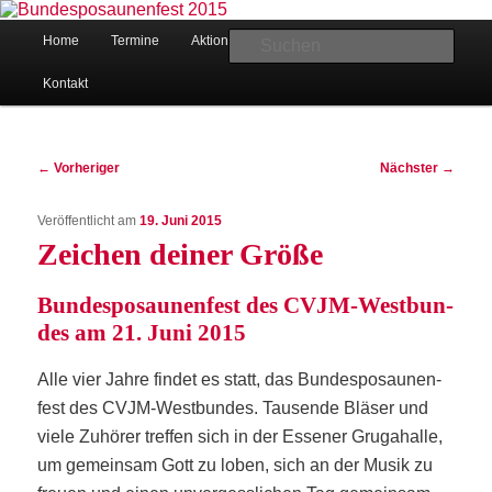
Christlicher Verein junger Menschen in Bad Oeynhausen-Lohe
Hauptmenü
Suc
Home
Ter­mi­ne
Aktio­nen
Regel­mä­ßi­ge Angebote
Zum
Kon­takt
primären
Beitragsnavigation
Inhalt
←
Vorheriger
Nächster
→
Veröffentlicht am
19. Juni 2015
springen
CVJM Lohe
Zei­chen dei­ner Größe
Bun­des­po­sau­nen­fest des CVJM-West­bun­
des am 21. Juni 2015
Alle vier Jah­re fin­det es statt, das Bun­des­po­sau­nen­
fest des CVJM-West­bun­des. Tau­sen­de Blä­ser und
vie­le Zuhö­rer tref­fen sich in der Esse­ner Gru­ga­hal­le,
um gemein­sam Gott zu loben, sich an der Musik zu