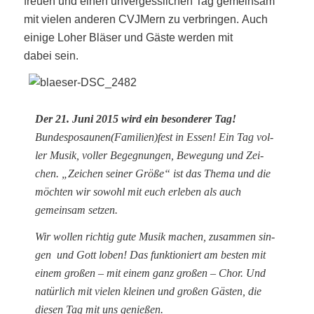
freu­en und einen unver­gess­li­chen Tag gemein­sam
mit vie­len ande­ren CVJ­Mern zu ver­brin­gen. Auch
eini­ge Loher Blä­ser und Gäs­te wer­den mit
dabei sein.
Der 21. Juni 2015 wird ein beson­de­rer Tag!
Bundesposaunen(Familien)fest in Essen! Ein Tag vol­
ler Musik, vol­ler Begeg­nun­gen, Bewe­gung und Zei­
chen. „Zei­chen sei­ner Grö­ße“ ist das The­ma und die
möch­ten wir sowohl mit euch erle­ben als auch
gemein­sam setzen.
Wir wol­len rich­tig gute Musik machen, zusam­men sin­
gen
und Gott loben! Das funk­tio­niert am bes­ten mit
einem gro­ßen – mit einem ganz gro­ßen – Chor. Und
natür­lich mit vie­len klei­nen und gro­ßen Gäs­ten, die
die­sen Tag mit uns genießen.