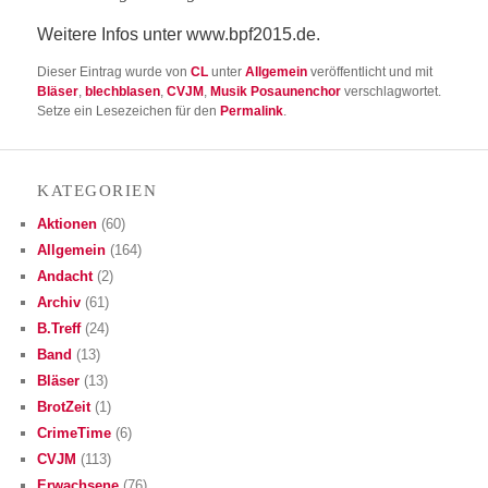
Wei­te­re Infos unter www.bpf2015.de.
Dieser Eintrag wurde von
CL
unter
Allgemein
veröffentlicht und mit
Bläser
,
blechblasen
,
CVJM
,
Musik Posaunenchor
verschlagwortet.
Setze ein Lesezeichen für den
Permalink
.
KATE­GO­RIEN
Aktionen
(60)
Allgemein
(164)
Andacht
(2)
Archiv
(61)
B.Treff
(24)
Band
(13)
Bläser
(13)
BrotZeit
(1)
CrimeTime
(6)
CVJM
(113)
Erwachsene
(76)