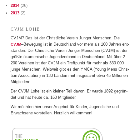
2014
(26)
2013
(2)
LOHE
CVJM
CVJM? Das ist der Christ­li­che Ver­ein Jun­ger Men­schen. Die
–Bewe­gung ist in Deutsch­land vor mehr als 160 Jah­ren ent­
CVJM
stan­den. Der Christ­li­che Ver­ein Jun­ger Men­schen (CVJM) ist der
größte öku­me­ni­sche Jugend­ver­band in Deutsch­land. Mit über 2
200 Ver­ei­nen ist der CVJM ein Treff­punkt für mehr als 330 000
junge Men­schen. Welt­weit gibt es den YMCA (Young Mens Chris­
tian Asso­cia­tion) in 130 Län­dern mit ins­ge­samt etwa 45 Mil­lio­nen
Mitgliedern.
Der CVJM Lohe ist ein klei­ner Teil davon. Er wurde 1892 gegrün­
det und hat heute ca. 160 Mitglieder.
Wir möch­ten hier unser Ange­bot für Kin­der, Jugend­li­che und
Erwach­sene vor­stel­len. Herz­lich willkommen!