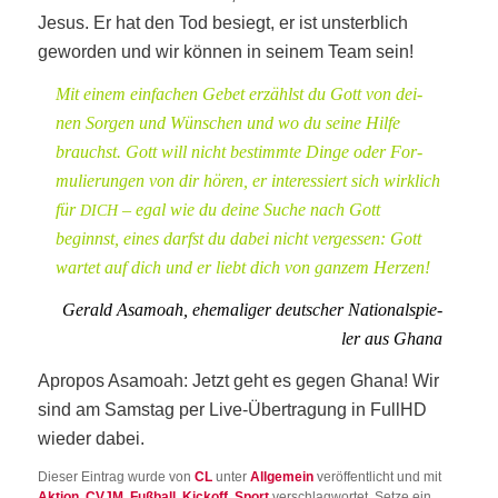
Jesus. Er hat den Tod besiegt, er ist unsterb­lich
gewor­den und wir kön­nen in sei­nem Team sein!
Mit einem ein­fa­chen Gebet erzählst du Gott von dei­
nen Sor­gen und Wün­schen und wo du sei­ne Hil­fe
brauchst. Gott will nicht bestimm­te Din­ge oder For­
mu­lie­run­gen von dir hören, er inter­es­siert sich wirk­lich
für
– egal wie du dei­ne Suche nach Gott
DICH
beginnst, eines darfst du dabei nicht ver­ges­sen: Gott
war­tet auf dich und er liebt dich von gan­zem Herzen!
Gerald Asa­mo­ah, ehe­ma­li­ger deut­scher Natio­nal­spie­
ler aus Ghana
Apro­pos Asa­mo­ah: Jetzt geht es gegen Gha­na! Wir
sind am Sams­tag per Live-Über­tra­gung in FullHD
wie­der dabei.
Dieser Eintrag wurde von
CL
unter
Allgemein
veröffentlicht und mit
Aktion
,
CVJM
,
Fußball
,
Kickoff
,
Sport
verschlagwortet. Setze ein