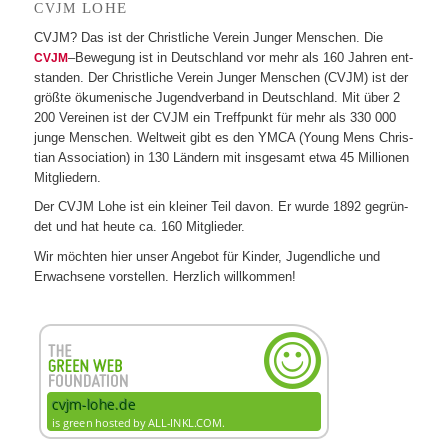
LOHE
CVJM
CVJM? Das ist der Christ­li­che Ver­ein Jun­ger Men­schen. Die
–Bewe­gung ist in Deutsch­land vor mehr als 160 Jah­ren ent­
CVJM
stan­den. Der Christ­li­che Ver­ein Jun­ger Men­schen (CVJM) ist der
größte öku­me­ni­sche Jugend­ver­band in Deutsch­land. Mit über 2
200 Ver­ei­nen ist der CVJM ein Treff­punkt für mehr als 330 000
junge Men­schen. Welt­weit gibt es den YMCA (Young Mens Chris­
tian Asso­cia­tion) in 130 Län­dern mit ins­ge­samt etwa 45 Mil­lio­nen
Mitgliedern.
Der CVJM Lohe ist ein klei­ner Teil davon. Er wurde 1892 gegrün­
det und hat heute ca. 160 Mitglieder.
Wir möch­ten hier unser Ange­bot für Kin­der, Jugend­li­che und
Erwach­sene vor­stel­len. Herz­lich willkommen!