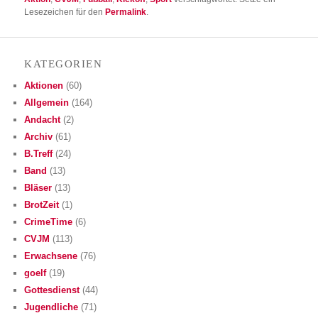
Lesezeichen für den
Permalink
.
KATE­GO­RIEN
Aktionen
(60)
Allgemein
(164)
Andacht
(2)
Archiv
(61)
B.Treff
(24)
Band
(13)
Bläser
(13)
BrotZeit
(1)
CrimeTime
(6)
CVJM
(113)
Erwachsene
(76)
goelf
(19)
Gottesdienst
(44)
Jugendliche
(71)