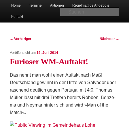
Hauptmenü
Christlicher Verein junger Menschen in Bad Oeynhausen-Lohe
Home
Ter­mi­ne
Aktio­nen
Regel­mä­ßi­ge Angebote
Zum
Suc
Kon­takt
primären
Beitragsnavigation
Inhalt
←
Vorheriger
Nächster
→
Veröffentlicht am
16. Juni 2014
springen
Furio­ser WM-Auftakt!
CVJM Lohe
Das nennt man wohl einen Auf­takt nach Maß!
Deutsch­land gewinnt in der Hit­ze von Sal­va­dor über­
ra­schend deut­lich gegen Por­tu­gal mit 4:0. Tho­mas
Mül­ler lässt mit drei Tref­fern bereits Rob­ben, Ben­ze­
ma und Ney­mar hin­ter sich und wird »Man of the
Match«.