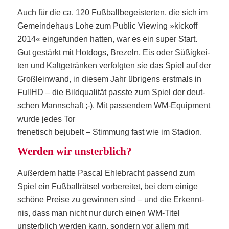
Auch für die ca. 120 Fuß­ball­be­geis­ter­ten, die sich im
Gemein­de­haus Lohe zum Public Vie­w­ing »kick­off
2014« ein­ge­fun­den hat­ten, war es ein super Start.
Gut gestärkt mit Hot­dogs, Bre­zeln, Eis oder Süßig­kei­
ten und Kalt­ge­trän­ken ver­folg­ten sie das Spiel auf der
Groß­lein­wand, in die­sem Jahr übri­gens erst­mals in
FullHD – die Bild­qua­li­tät pass­te zum Spiel der deut­
schen Mann­schaft ;-). Mit pas­sen­dem WM-Equip­ment
wur­de jedes Tor
fre­ne­tisch beju­belt – Stim­mung fast wie im Stadion.
Wer­den wir unsterblich?
Außer­dem hat­te Pas­cal Ehle­bracht pas­send zum
Spiel ein Fuß­ball­rät­sel vor­be­rei­tet, bei dem eini­ge
schö­ne Prei­se zu gewin­nen sind – und die Erkennt­
nis, dass man nicht nur durch einen WM-Titel
unsterb­lich wer­den kann, son­dern vor allem mit