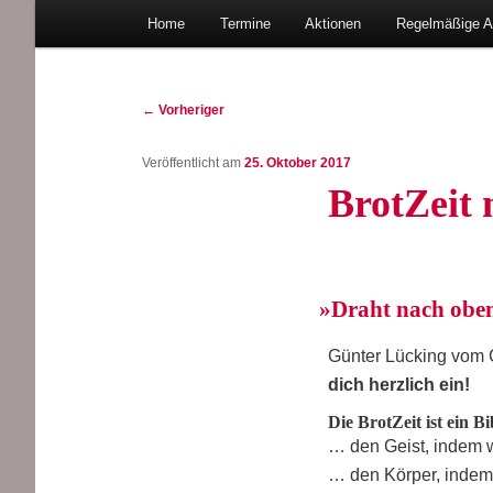
Hauptmenü
Christlicher Verein junger Menschen in Bad Oeynh
Home
Ter­mi­ne
Aktio­nen
Regel­mä­ßi­ge 
Zum
primären
Beitragsnavigation
←
Vorheriger
Inhalt
CVJM Lohe
Veröffentlicht am
25. Oktober 2017
Brot­Zeit
springen
»
Draht nach obe
Gün­ter Lücking vom 
dich herz­lich ein!
Die Brot­Zeit ist ein Bi
… den Geist, indem wi
… den Kör­per, indem w