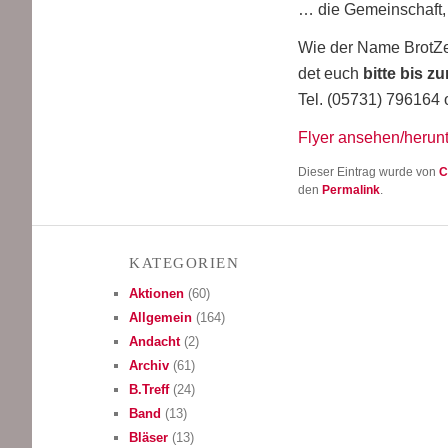
… die Gemein­schaft, 
Wie der Name Brot­Zei
det euch
bit­te bis 
Tel. (05731) 796164
Fly­er ansehen/herun
Dieser Eintrag wurde von
C
den
Permalink
.
KATE­GO­RIEN
Aktionen
(60)
Allgemein
(164)
Andacht
(2)
Archiv
(61)
B.Treff
(24)
Band
(13)
Bläser
(13)