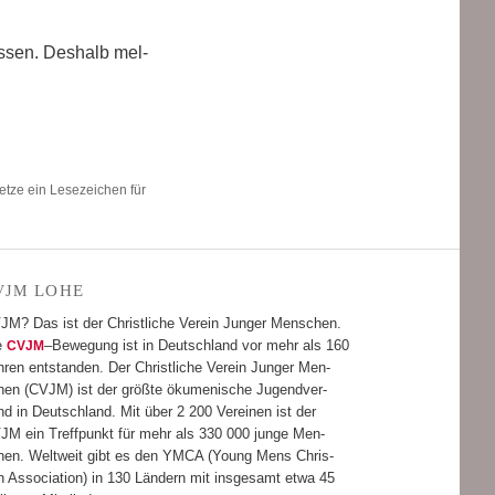
ssen. Des­halb mel­
etze ein Lesezeichen für
LOHE
VJM
JM? Das ist der Christ­li­che Ver­ein Jun­ger Men­schen.
e
–Bewe­gung ist in Deutsch­land vor mehr als 160
CVJM
­ren ent­stan­den. Der Christ­li­che Ver­ein Jun­ger Men­
hen (CVJM) ist der größte öku­me­ni­sche Jugend­ver­
d in Deutsch­land. Mit über 2 200 Ver­ei­nen ist der
JM ein Treff­punkt für mehr als 330 000 junge Men­
hen. Welt­weit gibt es den YMCA (Young Mens Chris­
n Asso­cia­tion) in 130 Län­dern mit ins­ge­samt etwa 45