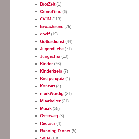
BrotZeit
(1)
CrimeTime
(6)
CVJM
(113)
Erwachsene
(76)
goelf
(19)
Gottesdienst
(44)
Jugendliche
(71)
Jungschar
(10)
Kinder
(26)
Kinderkreis
(7)
Kneipenquiz
(1)
Konzert
(4)
merkWürdig
(21)
Mitarbeiter
(21)
Musik
(35)
Osterweg
(3)
Radtour
(4)
Running Dinner
(5)
Spiel
(10)