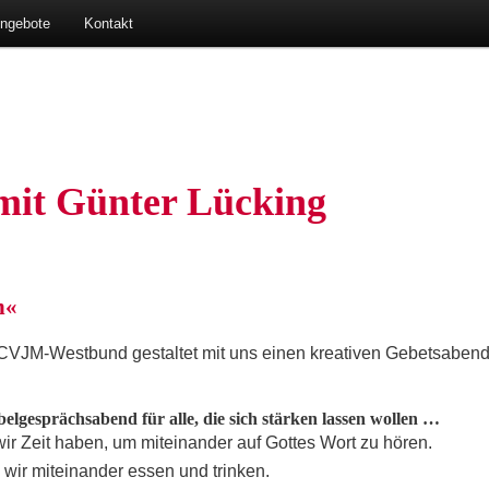
ausen-Lohe
Angebote
Kon­takt
 mit Gün­ter Lücking
n«
CVJM-West­bund gestal­tet mit uns einen krea­ti­ven Gebets­aben
bel­ge­sprächs­abend für alle, die sich stär­ken las­sen wollen …
r Zeit haben, um mit­ein­an­der auf Got­tes Wort zu hören.
ir mit­ein­an­der ­essen und trinken.