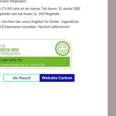
­lio­nen Mitgliedern.
r CVJM Lohe ist ein klei­ner Teil davon. Er wurde 1892
grün­det und hat heute ca. 160 Mitglieder.
 möch­ten hier unser Ange­bot für Kin­der, Jugend­li­che
d Erwach­sene vor­stel­len. Herz­lich willkommen!
No Result
Website Carbon