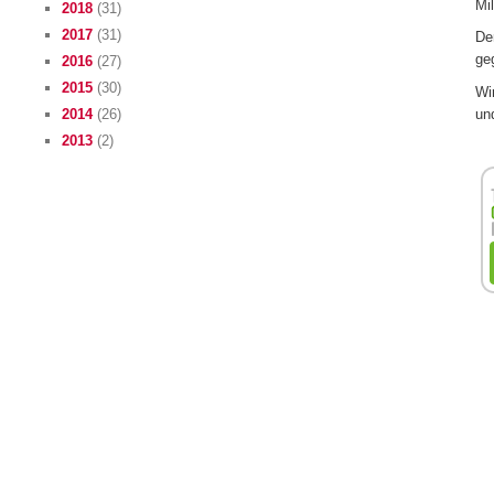
Mil
2018
(31)
2017
(31)
De
ge
2016
(27)
2015
(30)
Wir
un
2014
(26)
2013
(2)