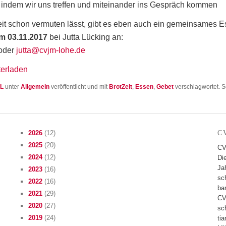
indem wir uns tref­fen und mit­ein­an­der ins ­Gespräch kommen
t schon ver­mu­ten lässt, gibt es eben auch ein gemein­sa­mes E
zum 03.11.2017
bei Jut­ta Lücking an:
 oder
jutta@cvjm-lohe.de
terladen
L
unter
Allgemein
veröffentlicht und mit
BrotZeit
,
Essen
,
Gebet
verschlagwortet. S
2026
(12)
C
2025
(20)
CV
2024
(12)
Di
Jah
2023
(16)
sc
2022
(16)
ban
2021
(29)
CV
2020
(27)
sc
2019
(24)
tia