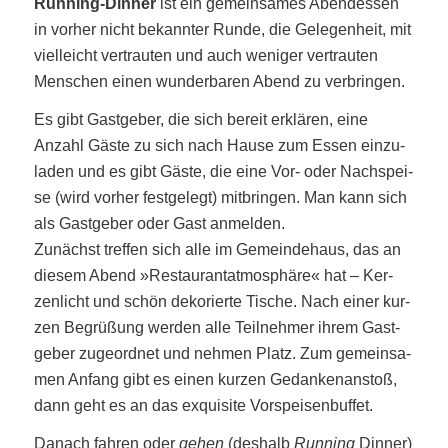
Run­ning-Din­ner
ist ein gemein­sa­mes Abend­essen
in vor­her nicht bekann­ter Run­de, die Gele­gen­heit, mit
viel­leicht ver­trau­ten und auch weni­ger ver­trau­ten
Men­schen einen wun­der­ba­ren Abend zu verbringen.
Es gibt Gast­ge­ber, die sich bereit erklä­ren, eine
Anzahl Gäs­te zu sich nach Hau­se zum Essen ein­zu­
la­den und es gibt Gäs­te, die eine Vor- oder Nach­spei­
se (wird vor­her fest­ge­legt) mit­brin­gen. Man kann sich
als Gast­ge­ber oder Gast anmelden.
Zunächst tref­fen sich alle im Gemein­de­haus, das an
die­sem Abend »Restau­rant­at­mo­sphä­re« hat – Ker­
zen­licht und schön deko­rier­te Tische. Nach einer kur­
zen Begrü­ßung wer­den ­alle Teil­neh­mer ihrem Gast­
ge­ber zu­geordnet und neh­men Platz. Zum gemein­sa­
men Anfang gibt es einen kur­zen Gedan­ken­an­stoß,
dann geht es an das exqui­si­te Vorspeisenbuffet.
Danach fah­ren oder
gehen
(des­halb
Run­ning
Din­ner)