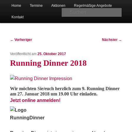
Hauptmenü
Christlicher Verein junger Menschen in Bad Oeynhausen-Lohe
Home
Ter­mi­ne
Aktio­nen
Regel­mä­ßi­ge Angebote
Zum
Suc
Kon­takt
primären
Beitragsnavigation
Inhalt
←
Vorheriger
Nächster
→
Veröffentlicht am
25. Oktober 2017
springen
Run­ning Din­ner 2018
CVJM Lohe
Wir möch­ten Sie/euch herz­lich zum 9. Run­ning Din­ner
am 27. Janu­ar 2018 um 19.00 Uhr einladen.
Jetzt online anmel­den!