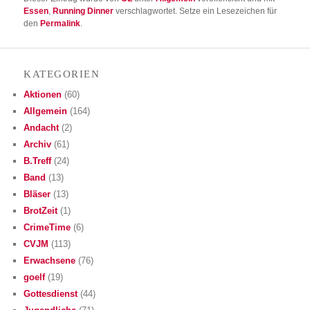
Essen
,
Running Dinner
verschlagwortet. Setze ein Lesezeichen für
den
Permalink
.
KATE­GO­RIEN
Aktionen
(60)
Allgemein
(164)
Andacht
(2)
Archiv
(61)
B.Treff
(24)
Band
(13)
Bläser
(13)
BrotZeit
(1)
CrimeTime
(6)
CVJM
(113)
Erwachsene
(76)
goelf
(19)
Gottesdienst
(44)