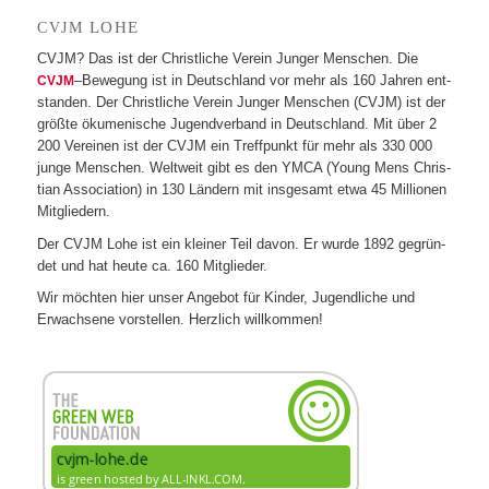
LOHE
CVJM
CVJM? Das ist der Christ­li­che Ver­ein Jun­ger Men­schen. Die
–Bewe­gung ist in Deutsch­land vor mehr als 160 Jah­ren ent­
CVJM
stan­den. Der Christ­li­che Ver­ein Jun­ger Men­schen (CVJM) ist der
größte öku­me­ni­sche Jugend­ver­band in Deutsch­land. Mit über 2
200 Ver­ei­nen ist der CVJM ein Treff­punkt für mehr als 330 000
junge Men­schen. Welt­weit gibt es den YMCA (Young Mens Chris­
tian Asso­cia­tion) in 130 Län­dern mit ins­ge­samt etwa 45 Mil­lio­nen
Mitgliedern.
Der CVJM Lohe ist ein klei­ner Teil davon. Er wurde 1892 gegrün­
det und hat heute ca. 160 Mitglieder.
Wir möch­ten hier unser Ange­bot für Kin­der, Jugend­li­che und
Erwach­sene vor­stel­len. Herz­lich willkommen!