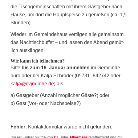
die Tisch­ge­mein­schaf­ten mit ihrem Gast­ge­ber nach
Hau­se, um dort die Haupt­spei­se zu genie­ßen (ca. 1,5
Stunden).
Wie­der im Gemein­de­haus ver­til­gen alle gemein­sam
das Nach­tisch­buf­fet – und las­sen den Abend gemüt­
lich ausklingen.
Wie kann ich teilnehmen?
Bit­te
bis zum 19. Janu­ar anmel­den
im Gemeinde­
büro oder bei Kat­ja Schrö­der (05731–842742 oder
­
katja@cvjm-lohe.de
) als
a) Gast­ge­ber (Anzahl mög­li­cher Gäs­te?) oder
b) Gast (Vor- oder Nachspeise?)
Feh­ler:
Kon­takt­for­mu­lar wur­de nicht gefunden.
Dieser Eintrag wurde von
CL
unter
Allgemein
veröffentlicht und mit