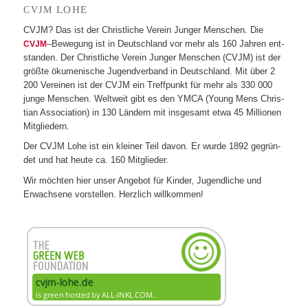
LOHE
CVJM
CVJM? Das ist der Christ­li­che Ver­ein Jun­ger Men­schen. Die
–Bewe­gung ist in Deutsch­land vor mehr als 160 Jah­ren ent­
CVJM
stan­den. Der Christ­li­che Ver­ein Jun­ger Men­schen (CVJM) ist der
größte öku­me­ni­sche Jugend­ver­band in Deutsch­land. Mit über 2
200 Ver­ei­nen ist der CVJM ein Treff­punkt für mehr als 330 000
junge Men­schen. Welt­weit gibt es den YMCA (Young Mens Chris­
tian Asso­cia­tion) in 130 Län­dern mit ins­ge­samt etwa 45 Mil­lio­nen
Mitgliedern.
Der CVJM Lohe ist ein klei­ner Teil davon. Er wurde 1892 gegrün­
det und hat heute ca. 160 Mitglieder.
Wir möch­ten hier unser Ange­bot für Kin­der, Jugend­li­che und
Erwach­sene vor­stel­len. Herz­lich willkommen!