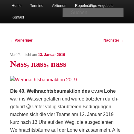
Hauptmenü
Christlicher Verein junger Menschen in Bad Oeynhausen-Lohe
Home
Ter­mi­ne
Aktio­nen
Regel­mä­ßi­ge Angebote
Zum
Suc
Kon­takt
primären
Beitragsnavigation
Inhalt
←
Vorheriger
Nächster
→
Veröffentlicht am
13. Januar 2019
springen
Nass, nass, nass
CVJM Lohe
Die 40. Weih­nachts­baum­ak­ti­on des
Lohe
CVJM
war ins Was­ser gefal­len und wur­de trotz­dem durch­
ge­führt 😉 Unter völ­lig staub­frei­en Bedin­gun­gen
mach­ten sich die vier Teams am 12. Janu­ar 2019
kurz nach 13 Uhr auf den Weg, die aus­ge­dien­ten
Weih­nachts­bäu­me auf der Lohe ein­zu­sam­meln. Alle