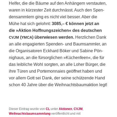
Hel­fer, die die Bäu­me auf den Anhän­gern ver­stau­ten,
waren in kür­zes­ter Zeit durch­nässt. Auch den Spen­
den­samm­lern ging es nicht viel bes­ser. Aber die
Mühe hat sich gelohnt:
3085,– € kön­nen jetzt an
die »Akti­on Hoff­nungs­zei­chen« des deut­schen
(
) über­wie­sen wer­den.
Herz­li­chen Dank
CVJM
YMCA
an alle enga­gier­ten Spen­den- und Baum­samm­ler, an
die Orga­ni­sa­to­ren Eck­hard Böker und Sabi­ne Pön­
nig­haus, an die für­sorg­li­chen »Küchen­feen«, die für
das leib­li­che Wohl sorg­ten, an alle Loher Bür­ger, die
ihre Türen und Porte­mon­naies geöff­net haben und
vor allem Gott sei Dank, der sei­ne schüt­zen­de Hand
schon 40 Jah­re über die Weih­nachts­baum­ak­ti­on legt!
Dieser Eintrag wurde von
CL
unter
Aktionen
,
CVJM
,
Weihnachtsbaumsammlung
veröffentlicht und mit