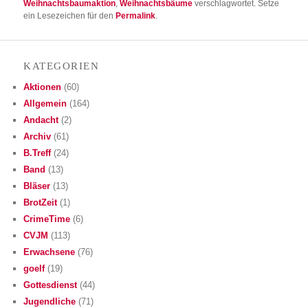
Weihnachtsbaumaktion
,
Weihnachtsbäume
verschlagwortet. Setze
ein Lesezeichen für den
Permalink
.
KATE­GO­RIEN
Aktionen
(60)
Allgemein
(164)
Andacht
(2)
Archiv
(61)
B.Treff
(24)
Band
(13)
Bläser
(13)
BrotZeit
(1)
CrimeTime
(6)
CVJM
(113)
Erwachsene
(76)
goelf
(19)
Gottesdienst
(44)
Jugendliche
(71)