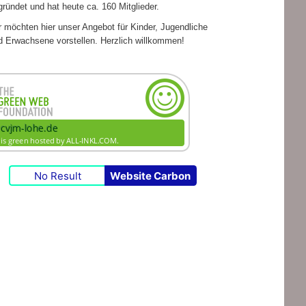
grün­det und hat heute ca. 160 Mitglieder.
 möch­ten hier unser Ange­bot für Kin­der, Jugend­li­che
d Erwach­sene vor­stel­len. Herz­lich willkommen!
No Result
Website Carbon