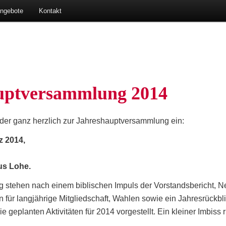
ausen-Lohe
Angebote
Kon­takt
aupt­ver­samm­lung 2014
­der ganz herz­lich zur Jah­res­haupt­ver­samm­lung ein:
rz 2014,
us Lohe.
g ste­hen
nach einem bibli­schen Impuls der Vor­stands­be­richt, 
n für lang­jäh­ri­ge Mit­glied­schaft, Wah­len sowie ein Jah­res­rück­bl
e geplan­ten Akti­vi­tä­ten für 2014 vor­ge­stellt. Ein klei­ner Imbis