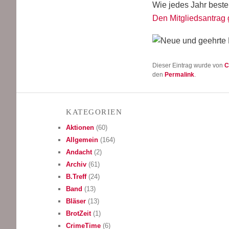
Wie jedes Jahr besteht
Den Mit­glieds­an­trag 
Dieser Eintrag wurde von
C
den
Permalink
.
KATE­GO­RIEN
Aktionen
(60)
Allgemein
(164)
Andacht
(2)
Archiv
(61)
B.Treff
(24)
Band
(13)
Bläser
(13)
BrotZeit
(1)
CrimeTime
(6)