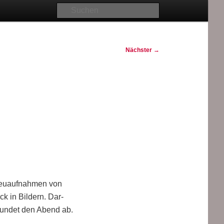
Suchen
Nächster
→
Neu­auf­nah­men von
ick in Bil­dern. Dar­
s run­det den Abend ab.