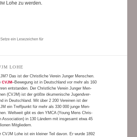
Lohe zu wer­den.
JM
 Setze ein Lesezeichen für
LOHE
VJM
JM? Das ist der Christ­li­che Ver­ein Jun­ger Men­schen.
e
–Bewe­gung ist in Deutsch­land vor mehr als 160
CVJM
­ren ent­stan­den. Der Christ­li­che Ver­ein Jun­ger Men­
hen (CVJM) ist der größte öku­me­ni­sche Jugend­ver­
d in Deutsch­land. Mit über 2 200 Ver­ei­nen ist der
JM ein Treff­punkt für mehr als 330 000 junge Men­
hen. Welt­weit gibt es den YMCA (Young Mens Chris­
n Asso­cia­tion) in 130 Län­dern mit ins­ge­samt etwa 45
­lio­nen Mitgliedern.
r CVJM Lohe ist ein klei­ner Teil davon. Er wurde 1892