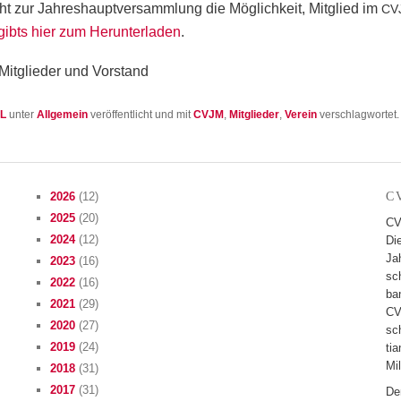
 zur Jah­res­haupt­ver­samm­lung die Mög­lich­keit, Mit­glied im
CV
gibts hier zum Her­un­ter­la­den
.
L
unter
Allgemein
veröffentlicht und mit
CVJM
,
Mitglieder
,
Verein
verschlagwortet.
2026
(12)
C
2025
(20)
CV
2024
(12)
Di
Jah
2023
(16)
sc
2022
(16)
ban
2021
(29)
CV
2020
(27)
sc
2019
(24)
tia
Mil
2018
(31)
2017
(31)
De