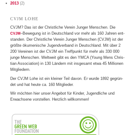
2013
(2)
LOHE
CVJM
CVJM? Das ist der Christ­li­che Ver­ein Jun­ger Men­schen. Die
–Bewe­gung ist in Deutsch­land vor mehr als 160 Jah­ren ent­
CVJM
stan­den. Der Christ­li­che Ver­ein Jun­ger Men­schen (CVJM) ist der
größte öku­me­ni­sche Jugend­ver­band in Deutsch­land. Mit über 2
200 Ver­ei­nen ist der CVJM ein Treff­punkt für mehr als 330 000
junge Men­schen. Welt­weit gibt es den YMCA (Young Mens Chris­
tian Asso­cia­tion) in 130 Län­dern mit ins­ge­samt etwa 45 Mil­lio­nen
Mitgliedern.
Der CVJM Lohe ist ein klei­ner Teil davon. Er wurde 1892 gegrün­
det und hat heute ca. 160 Mitglieder.
Wir möch­ten hier unser Ange­bot für Kin­der, Jugend­li­che und
Erwach­sene vor­stel­len. Herz­lich willkommen!