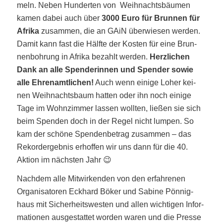
meln. Neben Hun­der­ten von Weih­nachts­bäu­men
kamen dabei auch über
3000 Euro für Brun­nen für
Afri­ka
zusam­men, die an GAiN über­wie­sen wer­den.
Damit kann fast die Hälf­te der Kos­ten für eine Brun­
nen­boh­rung in Afri­ka bezahlt wer­den.
Herz­li­chen
Dank an alle Spen­de­rin­nen und Spen­der sowie
alle Ehren­amt­li­chen!
Auch wenn eini­ge Loher kei­
nen Weih­nachts­baum hat­ten oder ihn noch eini­ge
Tage im Wohn­zim­mer las­sen woll­ten, lie­ßen sie sich
beim Spen­den doch in der Regel nicht lum­pen. So
kam der schö­ne Spen­den­be­trag zusam­men – das
Rekord­ergeb­nis erhof­fen wir uns dann für die 40.
Akti­on im nächs­ten Jahr 😉
Nach­dem alle Mit­wir­ken­den von den erfah­re­nen
Orga­ni­sa­to­ren Eck­hard Böker und Sabi­ne Pön­nig­
haus mit Sicher­heits­wes­ten und allen wich­ti­gen Infor­
ma­tio­nen aus­ge­stat­tet wor­den waren und die Pres­se