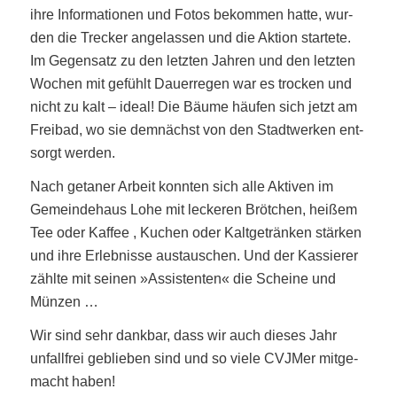
ihre Infor­ma­tio­nen und Fotos bekom­men hat­te, wur­
den die Tre­cker ange­las­sen und die Akti­on star­te­te.
Im Gegen­satz zu den letz­ten Jah­ren und den letz­ten
Wochen mit gefühlt Dau­er­re­gen war es tro­cken und
nicht zu kalt – ide­al! Die Bäu­me häu­fen sich jetzt am
Frei­bad, wo sie dem­nächst von den Stadt­wer­ken ent­
sorgt werden.
Nach geta­ner Arbeit konn­ten sich alle Akti­ven im
Gemein­de­haus Lohe mit lecke­ren Bröt­chen, hei­ßem
Tee oder Kaf­fee , Kuchen oder Kalt­ge­trän­ken stär­ken
und ihre Erleb­nis­se aus­tau­schen. Und der Kas­sie­rer
zähl­te mit sei­nen »Assis­ten­ten« die Schei­ne und
Münzen …
Wir sind sehr dank­bar, dass wir auch die­ses Jahr
unfall­frei geblie­ben sind und so vie­le CVJ­Mer mit­ge­
macht haben!