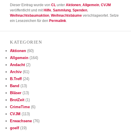
Dieser Eintrag wurde von
CL
unter
Aktionen
,
Allgemein
,
CVJM
veröffentlicht und mit
Hilfe
,
Sammlung
,
Spenden
,
Weihnachtsbaumaktion
,
Weihnachtsbäume
verschlagwortet. Setze
ein Lesezeichen für den
Permalink
.
KATE­GO­RIEN
Aktionen
(60)
Allgemein
(164)
Andacht
(2)
Archiv
(61)
B.Treff
(24)
Band
(13)
Bläser
(13)
BrotZeit
(1)
CrimeTime
(6)
CVJM
(113)
Erwachsene
(76)
goelf
(19)