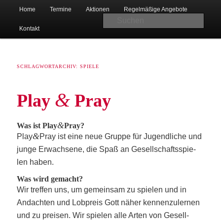
Hauptmenü
Christlicher Verein junger Menschen in Bad Oeynhausen-Lohe
Home
Ter­mi­ne
Aktio­nen
Regel­mä­ßi­ge Angebote
Zum
Zum
Suc
Kon­takt
primären
sekundären
Inhalt
Inhalt
SCHLAGWORTARCHIV:
SPIELE
springen
springen
&
Play
Pray
CVJM Lohe
&
Was ist Play
Pray?
&
Play
Pray ist eine neue Grup­pe für Jugend­li­che und
jun­ge Erwach­se­ne, die Spaß an Gesell­schafts­spie­
len haben.
Was wird gemacht?
Wir tref­fen uns, um gemein­sam zu spie­len und in
Andach­ten und Lob­preis Gott näher ken­nen­zu­ler­nen
und zu prei­sen. Wir spie­len alle Arten von Gesell­