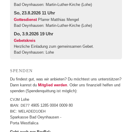
Bad Oeynhausen:
Martin-Luther-Kirche (Lohe)
So, 23.8.2026 11 Uhr
Gottesdienst
Pfarrer Matthias Mengel
Bad Oeynhausen:
Martin-Luther-Kirche (Lohe)
Do, 3.9.2026 19 Uhr
Gebetskreis
Herzliche Einladung zum gemeinsamen Gebet.
Bad Oeynhausen:
Lohe
SPEN­DEN
Du fin­dest gut, was wir anbie­ten? Du möch­test uns unter­stüt­zen?
Dann kannst du
Mit­glied wer­den
. Oder uns finan­zi­ell hel­fen und
spen­den (Spen­den­quit­tung ist möglich):
Lohe
CVJM
:
4905 1285 0004 0009 80
IBAN
DE77
:
BIC
WELADED1OEH
Spar­kas­se Bad Oeynhausen -
Por­ta Westfalica
Geht auch per PayPal: