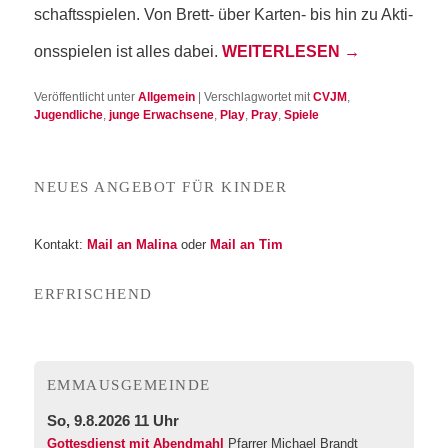
schafts­spie­len. Von Brett- über Kar­ten- bis hin zu Akti­
ons­spie­len ist alles dabei.
WEI­TER­LE­SEN
→
Veröffentlicht unter
Allgemein
|
Verschlagwortet mit
CVJM
,
Jugendliche
,
junge Erwachsene
,
Play
,
Pray
,
Spiele
NEU­ES ANGE­BOT FÜR KINDER
Kon­takt:
Mail an Mali­na
oder
Mail an Tim
ERFRI­SCHEND
EMMA­US­GE­MEIN­DE
So, 9.8.2026 11 Uhr
Gottesdienst mit Abendmahl
Pfarrer Michael Brandt