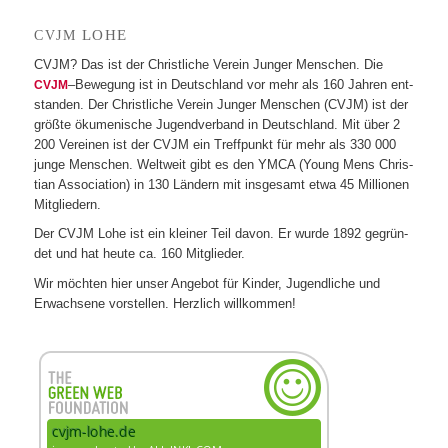
LOHE
CVJM
CVJM? Das ist der Christ­li­che Ver­ein Jun­ger Men­schen. Die
–Bewe­gung ist in Deutsch­land vor mehr als 160 Jah­ren ent­
CVJM
stan­den. Der Christ­li­che Ver­ein Jun­ger Men­schen (CVJM) ist der
größte öku­me­ni­sche Jugend­ver­band in Deutsch­land. Mit über 2
200 Ver­ei­nen ist der CVJM ein Treff­punkt für mehr als 330 000
junge Men­schen. Welt­weit gibt es den YMCA (Young Mens Chris­
tian Asso­cia­tion) in 130 Län­dern mit ins­ge­samt etwa 45 Mil­lio­nen
Mitgliedern.
Der CVJM Lohe ist ein klei­ner Teil davon. Er wurde 1892 gegrün­
det und hat heute ca. 160 Mitglieder.
Wir möch­ten hier unser Ange­bot für Kin­der, Jugend­li­che und
Erwach­sene vor­stel­len. Herz­lich willkommen!