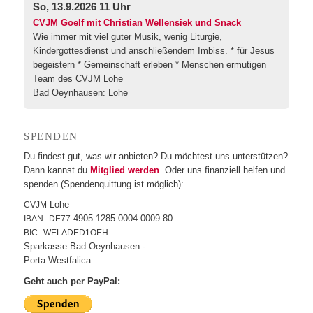
So, 13.9.2026 11 Uhr
CVJM Goelf mit Christian Wellensiek und Snack
Wie immer mit viel guter Musik, wenig Liturgie,
Kindergottesdienst und anschließendem Imbiss. * für Jesus
begeistern * Gemeinschaft erleben * Menschen ermutigen
Team des CVJM Lohe
Bad Oeynhausen:
Lohe
SPEN­DEN
Du fin­dest gut, was wir anbie­ten? Du möch­test uns unter­stüt­zen?
Dann kannst du
Mit­glied wer­den
. Oder uns finan­zi­ell hel­fen und
spen­den (Spen­den­quit­tung ist möglich):
Lohe
CVJM
:
4905 1285 0004 0009 80
IBAN
DE77
:
BIC
WELADED1OEH
Spar­kas­se Bad Oeynhausen -
Por­ta Westfalica
Geht auch per PayPal: