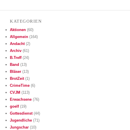
KATE­GO­RIEN
Aktionen
(60)
Allgemein
(164)
Andacht
(2)
Archiv
(61)
B.Treff
(24)
Band
(13)
Bläser
(13)
BrotZeit
(1)
CrimeTime
(6)
CVJM
(113)
Erwachsene
(76)
goelf
(19)
Gottesdienst
(44)
Jugendliche
(71)
Jungschar
(10)