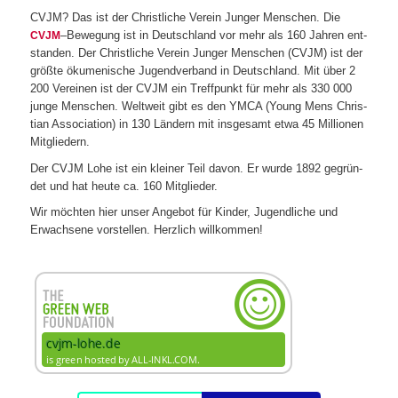
CVJM? Das ist der Christ­li­che Ver­ein Jun­ger Men­schen. Die
–Bewe­gung ist in Deutsch­land vor mehr als 160 Jah­ren ent­
CVJM
stan­den. Der Christ­li­che Ver­ein Jun­ger Men­schen (CVJM) ist der
größte öku­me­ni­sche Jugend­ver­band in Deutsch­land. Mit über 2
200 Ver­ei­nen ist der CVJM ein Treff­punkt für mehr als 330 000
junge Men­schen. Welt­weit gibt es den YMCA (Young Mens Chris­
tian Asso­cia­tion) in 130 Län­dern mit ins­ge­samt etwa 45 Mil­lio­nen
Mitgliedern.
Der CVJM Lohe ist ein klei­ner Teil davon. Er wurde 1892 gegrün­
det und hat heute ca. 160 Mitglieder.
Wir möch­ten hier unser Ange­bot für Kin­der, Jugend­li­che und
Erwach­sene vor­stel­len. Herz­lich willkommen!