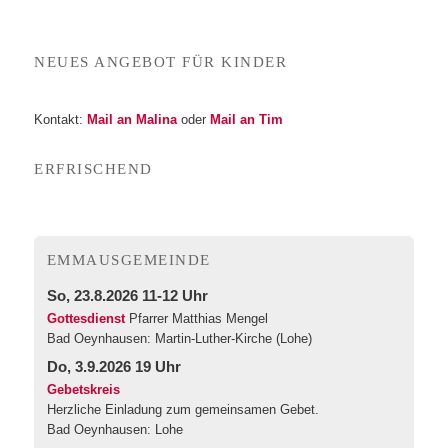
NEU­ES ANGE­BOT FÜR KINDER
Kon­takt:
Mail an Mali­na
oder
Mail an Tim
ERFRI­SCHEND
EMMA­US­GE­MEIN­DE
So, 23.8.2026 11-12 Uhr
Gottesdienst
Pfarrer Matthias Mengel
Bad Oeynhausen:
Martin-Luther-Kirche (Lohe)
Do, 3.9.2026 19 Uhr
Gebetskreis
Herzliche Einladung zum gemeinsamen Gebet.
Bad Oeynhausen:
Lohe