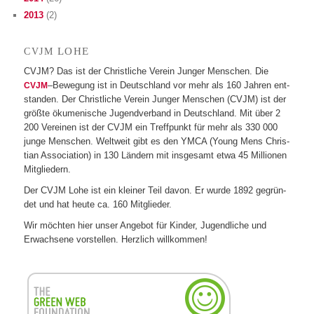
2013
(2)
LOHE
CVJM
CVJM? Das ist der Christ­li­che Ver­ein Jun­ger Men­schen. Die
–Bewe­gung ist in Deutsch­land vor mehr als 160 Jah­ren ent­
CVJM
stan­den. Der Christ­li­che Ver­ein Jun­ger Men­schen (CVJM) ist der
größte öku­me­ni­sche Jugend­ver­band in Deutsch­land. Mit über 2
200 Ver­ei­nen ist der CVJM ein Treff­punkt für mehr als 330 000
junge Men­schen. Welt­weit gibt es den YMCA (Young Mens Chris­
tian Asso­cia­tion) in 130 Län­dern mit ins­ge­samt etwa 45 Mil­lio­nen
Mitgliedern.
Der CVJM Lohe ist ein klei­ner Teil davon. Er wurde 1892 gegrün­
det und hat heute ca. 160 Mitglieder.
Wir möch­ten hier unser Ange­bot für Kin­der, Jugend­li­che und
Erwach­sene vor­stel­len. Herz­lich willkommen!