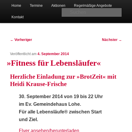
Hauptmenü
Christlicher Verein junger Menschen in Bad Oeynhausen-Lohe
Home
Ter­mi­ne
Aktio­nen
Regel­mä­ßi­ge Angebote
Zum
Suc
Kon­takt
primären
Beitragsnavigation
Inhalt
←
Vorheriger
Nächster
→
Veröffentlicht am
4. September 2014
springen
»
Fit­ness für Lebensläufer«
CVJM Lohe
Herz­li­che Ein­la­dung zur
»Brot­Zeit«
mit
Hei­di Krause-Frische
30. Sep­tem­ber 2014 von 19 bis 22 Uhr
im Ev. Gemein­de­haus Lohe.
Für alle Lebens­läu­fe® zwi­schen Start
und Ziel.
Fly­er ansehen/herunterladen