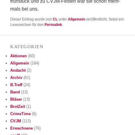
früh­stück und zu CVJM-Fes­ten war sie schon mehr­
mals bei uns.
Dieser Eintrag wurde von
CL
unter
Allgemein
veröffentlicht. Setze ein
Lesezeichen für den
Permalink
.
KATE­GO­RIEN
Aktionen
(60)
Allgemein
(164)
Andacht
(2)
Archiv
(61)
B.Treff
(24)
Band
(13)
Bläser
(13)
BrotZeit
(1)
CrimeTime
(6)
CVJM
(113)
Erwachsene
(76)