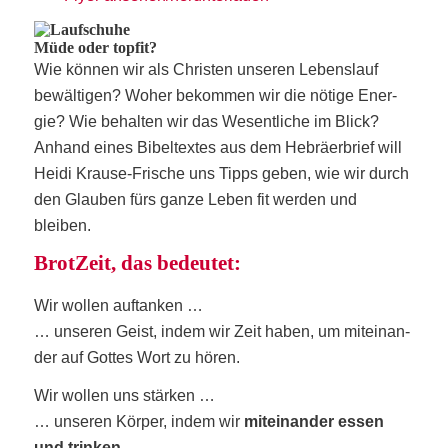
Müde oder topfit?
Wie kön­nen wir als Chris­ten unse­ren Lebens­lauf
bewäl­ti­gen? Woher bekom­men wir die nöti­ge Ener­
gie? Wie behal­ten wir das Wesent­li­che im Blick?
Anhand eines Bibel­tex­tes aus dem Hebrä­er­brief will
Hei­di Krau­se-Fri­sche uns Tipps geben, wie wir durch
den Glau­ben fürs gan­ze Leben fit wer­den und
bleiben.
Brot­Zeit, das bedeutet:
Wir wol­len auftanken …
… unse­ren Geist, indem wir Zeit haben, um mit­ein­an­
der auf
Got­tes Wort
zu hören.
Wir wol­len uns stärken …
… unse­ren Kör­per, indem wir
mit­ein­an­der ­essen
und trin­ken
.