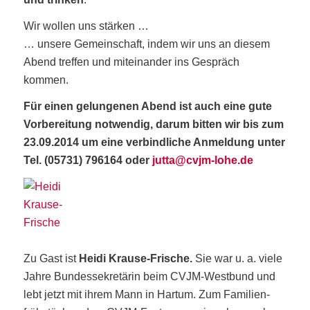
Wir wol­len uns stärken …
… unse­re Gemein­schaft, indem wir uns an ­die­sem
Abend
tref­fen
und mit­ein­an­der ins
Gespräch
kommen.
Für einen gelun­ge­nen Abend ist auch eine gute
Vor­be­rei­tung not­wen­dig, dar­um bit­ten wir
bis zum
23.09.2014 um eine ver­bind­­­li­che Anmel­dung
unter
Tel. (05731) 796164 oder
jutta@cvjm-lohe.de
Zu Gast ist
Hei­di Krau­se-Fri­sche.
Sie war u. a. vie­le
Jah­re Bun­des­se­kre­tä­rin beim CVJM-West­bund und
lebt jetzt mit ihrem Mann in Har­tum. Zum Fami­li­en­