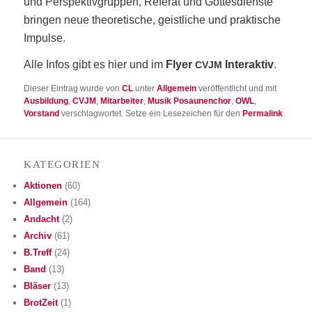
und Per­spek­tiv­grup­pen, Refe­rat und Got­tes­diens­te
brin­gen neue theo­re­ti­sche, geist­li­che und prak­ti­sche
Impulse.
Alle Infos gibt es hier und im
Fly­er
Inter­ak­tiv
.
CVJM
Dieser Eintrag wurde von
CL
unter
Allgemein
veröffentlicht und mit
Ausbildung
,
CVJM
,
Mitarbeiter
,
Musik Posaunenchor
,
OWL
,
Vorstand
verschlagwortet. Setze ein Lesezeichen für den
Permalink
.
KATE­GO­RIEN
Aktionen
(60)
Allgemein
(164)
Andacht
(2)
Archiv
(61)
B.Treff
(24)
Band
(13)
Bläser
(13)
BrotZeit
(1)