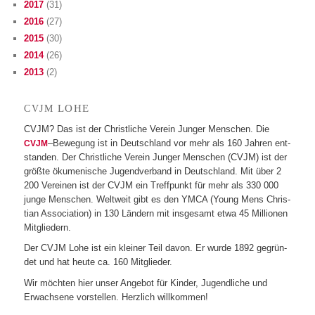
2017
(31)
2016
(27)
2015
(30)
2014
(26)
2013
(2)
LOHE
CVJM
CVJM? Das ist der Christ­li­che Ver­ein Jun­ger Men­schen. Die
–Bewe­gung ist in Deutsch­land vor mehr als 160 Jah­ren ent­
CVJM
stan­den. Der Christ­li­che Ver­ein Jun­ger Men­schen (CVJM) ist der
größte öku­me­ni­sche Jugend­ver­band in Deutsch­land. Mit über 2
200 Ver­ei­nen ist der CVJM ein Treff­punkt für mehr als 330 000
junge Men­schen. Welt­weit gibt es den YMCA (Young Mens Chris­
tian Asso­cia­tion) in 130 Län­dern mit ins­ge­samt etwa 45 Mil­lio­nen
Mitgliedern.
Der CVJM Lohe ist ein klei­ner Teil davon. Er wurde 1892 gegrün­
det und hat heute ca. 160 Mitglieder.
Wir möch­ten hier unser Ange­bot für Kin­der, Jugend­li­che und
Erwach­sene vor­stel­len. Herz­lich willkommen!