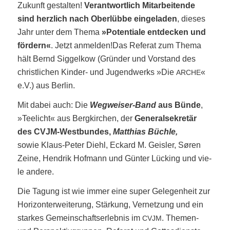
Zukunft gestal­ten!
Ver­ant­wort­lich Mit­ar­bei­ten­de
sind herz­lich nach Ober­l­üb­be ein­ge­la­den
, die­ses
Jahr unter dem The­ma
»Poten­tia­le ent­de­cken und
för­dern«
. Jetzt anmel­den!
Das Refe­rat zum The­ma
hält Bernd Sig­gel­kow (Grün­der und Vor­stand des
christ­li­chen Kin­der- und Jugend­werks »Die
«
ARCHE
e.V.) aus Berlin.
Mit dabei auch: Die
Weg­wei­ser-Band
aus Bün­de
,
»Tee­licht« aus Berg­kir­chen, der
Gene­ral­se­kre­tär
des CVJM-West­bun­des,
Mat­thi­as Büch­le,
sowie Klaus-Peter Diehl, Eckard M. Geis­ler, Søren
Zeine, Hen­drik Hof­mann und Gün­ter Lücking und vie­
le andere.
Die Tagung ist wie immer eine super Gele­gen­heit zur
Hori­zont­er­wei­te­rung, Stär­kung, Ver­net­zung und ein
star­kes Gemein­schafts­er­leb­nis im
. The­men-
CVJM