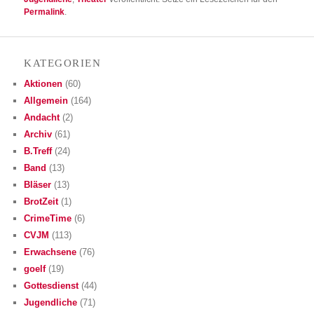
Permalink
.
KATE­GO­RIEN
Aktionen
(60)
Allgemein
(164)
Andacht
(2)
Archiv
(61)
B.Treff
(24)
Band
(13)
Bläser
(13)
BrotZeit
(1)
CrimeTime
(6)
CVJM
(113)
Erwachsene
(76)
goelf
(19)
Gottesdienst
(44)
Jugendliche
(71)