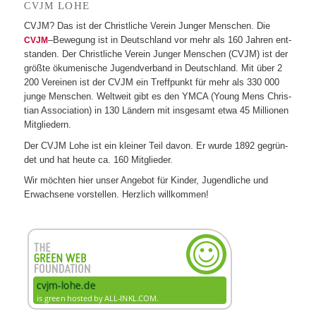
LOHE
CVJM
CVJM? Das ist der Christ­li­che Ver­ein Jun­ger Men­schen. Die
–Bewe­gung ist in Deutsch­land vor mehr als 160 Jah­ren ent­
CVJM
stan­den. Der Christ­li­che Ver­ein Jun­ger Men­schen (CVJM) ist der
größte öku­me­ni­sche Jugend­ver­band in Deutsch­land. Mit über 2
200 Ver­ei­nen ist der CVJM ein Treff­punkt für mehr als 330 000
junge Men­schen. Welt­weit gibt es den YMCA (Young Mens Chris­
tian Asso­cia­tion) in 130 Län­dern mit ins­ge­samt etwa 45 Mil­lio­nen
Mitgliedern.
Der CVJM Lohe ist ein klei­ner Teil davon. Er wurde 1892 gegrün­
det und hat heute ca. 160 Mitglieder.
Wir möch­ten hier unser Ange­bot für Kin­der, Jugend­li­che und
Erwach­sene vor­stel­len. Herz­lich willkommen!