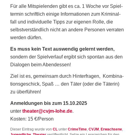
Für alle Mit­spie­len­den gibt es ca. 1 Woche vor Spiel­
ter­min schrift­lich eini­ge Infor­ma­tio­nen zum Kri­mi­nal­
fall und indi­vi­du­el­le Tipps zur eige­nen Rol­le, die
selbst­ver­ständ­lich nicht an ande­re Per­so­nen ver­ra­ten
wer­den dürfen.
Es muss kein Text aus­wen­dig gelernt wer­den,
son­dern der Spiel­ver­lauf ergibt sich spon­tan aus den
Dia­lo­gen beim Abendessen!
Ziel ist es, gemein­sam durch Hin­ter­fra­gen, Kom­bi­na­
ti­ons­ge­schick, Spaß … den Täter (oder die Täte­rin)
zu überführen!
Anmel­dun­gen bis zum 15.10.2025
unter
theater@cvjm-lohe.de
.
Kos­ten: 15 €/Person
Dieser Eintrag wurde von
CL
unter
CrimeTime
,
CVJM
,
Erwachsene
,
Jugendliche
,
Theater
veröffentlicht. Setze ein Lesezeichen für den