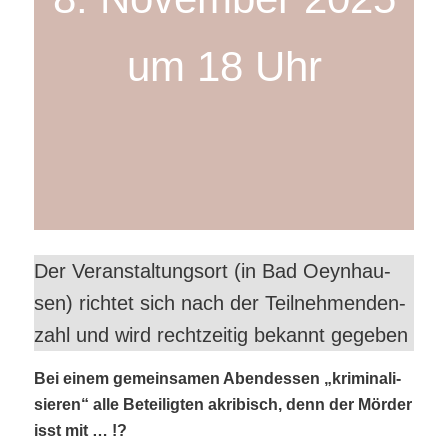
um 18 Uhr
Der Ver­an­stal­tungs­ort (in Bad Oeyn­hau­
sen) rich­tet sich nach der Teil­neh­men­den­
zahl und wird recht­zei­tig bekannt gegeben
Bei einem gemein­sa­men Abend­essen „kri­mi­na­li­
sie­ren“ alle Betei­lig­ten akri­bisch, denn der Mör­der
isst mit … !?