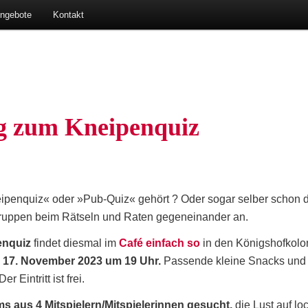
ausen-Lohe
Angebote
Kon­takt
ng zum Kneipenquiz
pen­quiz« oder »Pub-Quiz« gehört ? Oder sogar sel­ber schon dab
­grup­pen beim Rät­seln und Raten gegen­ein­an­der an.
en­quiz
fin­det dies­mal im
Café ein­fach so
in den Königs­hof­ko­l
g, 17. Novem­ber 2023 um 19 Uhr.
Pas­sen­de klei­ne Snacks und al
er Ein­tritt ist frei.
ams aus 4 Mitspielern/Mitspielerinnen gesucht,
die Lust auf lock