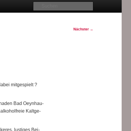
Suchen
Nächster
→
ei mit­ge­spielt ?
o­na­den Bad Oeyn­hau­
ko­hol­freie Kalt­ge­
e­res, lus­ti­ges Bei­