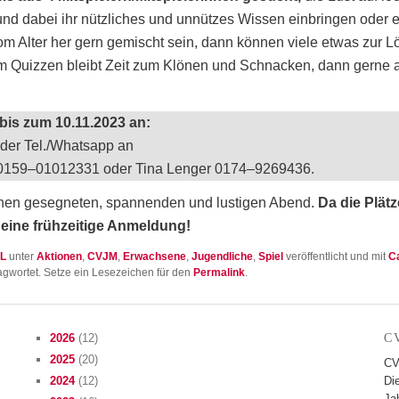
 dabei ihr nütz­li­ches und unnüt­zes Wis­sen ein­brin­gen oder er
m Alter her gern gemischt sein, dann kön­nen vie­le etwas zur L
em Quiz­zen bleibt Zeit zum Klö­nen und Schna­cken, dann ger­ne
 bis zum 10.11.2023 an:
der Tel./Whatsapp an
s 0159–01012331 oder Tina Len­ger 0174–9269436.
inen geseg­ne­ten, span­nen­den und lus­ti­gen Abend.
Da die Plät­
 eine früh­zei­ti­ge Anmeldung!
L
unter
Aktionen
,
CVJM
,
Erwachsene
,
Jugendliche
,
Spiel
veröffentlicht und mit
Ca
gwortet. Setze ein Lesezeichen für den
Permalink
.
2026
(12)
C
2025
(20)
CV
2024
(12)
Di
Jah