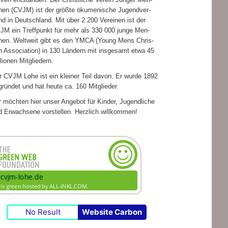
hen (CVJM) ist der größte öku­me­ni­sche Jugend­ver­
d in Deutsch­land. Mit über 2 200 Ver­ei­nen ist der
JM ein Treff­punkt für mehr als 330 000 junge Men­
hen. Welt­weit gibt es den YMCA (Young Mens Chris­
n Asso­cia­tion) in 130 Län­dern mit ins­ge­samt etwa 45
­lio­nen Mitgliedern.
r CVJM Lohe ist ein klei­ner Teil davon. Er wurde 1892
grün­det und hat heute ca. 160 Mitglieder.
 möch­ten hier unser Ange­bot für Kin­der, Jugend­li­che
d Erwach­sene vor­stel­len. Herz­lich willkommen!
No Result
Website Carbon