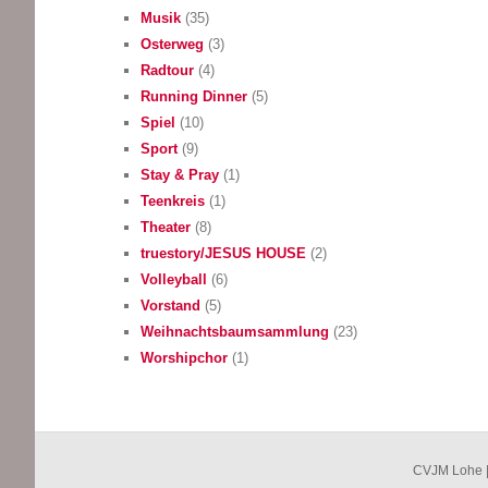
Musik
(35)
Osterweg
(3)
Radtour
(4)
Running Dinner
(5)
Spiel
(10)
Sport
(9)
Stay & Pray
(1)
Teenkreis
(1)
Theater
(8)
truestory/JESUS HOUSE
(2)
Volleyball
(6)
Vorstand
(5)
Weihnachtsbaumsammlung
(23)
Worshipchor
(1)
CVJM Lohe |