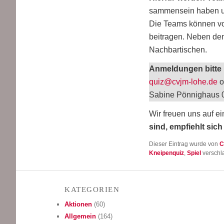
sam­men­sein haben und
Die Teams kön­nen vo
bei­tra­gen. Neben d
Nachbartischen.
Anmel­dun­gen bit­te
quiz@cvjm-lohe.de
o
Sabi­ne Pön­nig­hau
Wir freu­en uns auf e
sind, emp­fiehlt sich
Dieser Eintrag wurde von
C
Kneipenquiz
,
Spiel
verschla
KATE­GO­RIEN
Aktionen
(60)
Allgemein
(164)