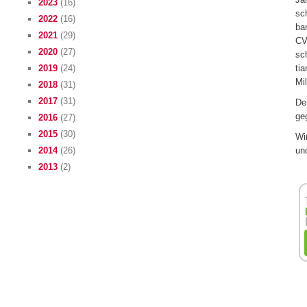
2023
(16)
sc
2022
(16)
ban
2021
(29)
CV
2020
(27)
sc
2019
(24)
tia
Mil
2018
(31)
2017
(31)
De
ge
2016
(27)
2015
(30)
Wir
un
2014
(26)
2013
(2)