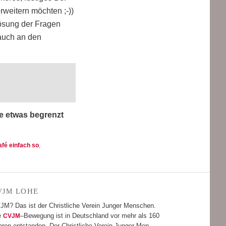
wei­tern möch­ten ;-))
ösung der Fra­gen
 auch an den
ze etwas begrenzt
fé einfach so
,
LOHE
VJM
JM? Das ist der Christ­li­che Ver­ein Jun­ger Men­schen.
e
–Bewe­gung ist in Deutsch­land vor mehr als 160
CVJM
­ren ent­stan­den. Der Christ­li­che Ver­ein Jun­ger Men­